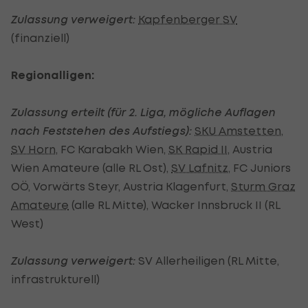
Zulassung verweigert:
Kapfenberger SV
(finanziell)
Regionalligen:
Zulassung erteilt (für 2. Liga, mögliche Auflagen
nach Feststehen des Aufstiegs):
SKU Amstetten
,
SV Horn
, FC Karabakh Wien,
SK Rapid II
, Austria
Wien Amateure (alle RL Ost),
SV Lafnitz
, FC Juniors
OÖ, Vorwärts Steyr, Austria Klagenfurt,
Sturm Graz
Amateure
(alle RL Mitte), Wacker Innsbruck II (RL
West)
Zulassung verweigert:
SV Allerheiligen (RL Mitte,
infrastrukturell)