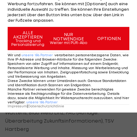
Werbung fortzufahren. Sie können mit [Optionen] auch eine
Ried
(bestehende Finanz-Auflage:
individuelle Auswahl zu treffen. Sie können Ihre Einstellungen
quartalsmäßiger Reorganisationsprüferbericht),
jederzeit über den Button links unten bzw. über den Link in
der Fußzeile anpassen.
Austria Lustenau (bestehende Finanz-Auflage:
quartalsmäßiger Reorganisationsprüferbericht),
ALLE
NUR
AKZEPTIEREN
FC Wacker Innsbruck
(bestehende Finanz-Auflage:
OPTIONEN
NOTWENDIGE
Tracking und
Weiter mit PUR-Abo
Personalisierung
quartalsmäßiger Reorganisationsprüferbericht),
SC Wiener Neustadt (bestehende Finanz-Auflage:
Wir und
unsere
186
Partner
verarbeiten personenbezogene Daten, wie
Ihre IP-Adresse und Browser-Attribute für die folgenden Zwecke
:
quartalsmäßiger Reorganisationsprüferbericht)
Speichern von oder Zugriff auf Informationen auf einem Endgerät;
Personalisierte Werbung und Inhalte, Messung von Werbeleistung und
der Performance von Inhalten, Zielgruppenforschung sowie Entwicklung
und Verbesserung von Angeboten
.
Lizenz verweigert:
TSV Hartberg
(rechtlich,
Diese Zwecke können unter Umständen auch
:
Genaue Standortdaten
und Identifikation durch Scannen von Endgeräten
.
infrastrukturell, finanziell)
Manche Partner verwenden für gewisse Zwecke berechtigtes
Interesse als Rechtsgrundlage für die Datenverarbeitung. Details
dazu, sowie die Möglichkeit Ihr Widerspruchsrecht auszuüben, sind hier
verfügbar
:
unsere
186
Partner
Zulassung erteilt (für 2. Liga): FC Liefering, WSG
Impressum
|
Datenschutzrichtlinie
Wattens, Blau Weiß Linz, FAC (Auflage:
Überarbeitung Zukunftsinformationen), TSV
Hartberg