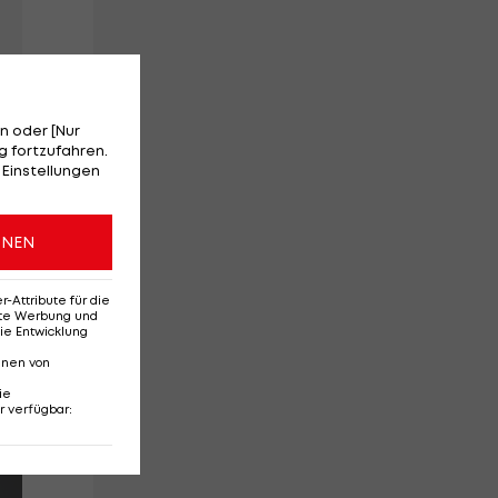
n oder [Nur
 fortzufahren.
 Einstellungen
ONEN
Attribute für die
erte Werbung und
ie Entwicklung
nnen von
ie
r verfügbar
: