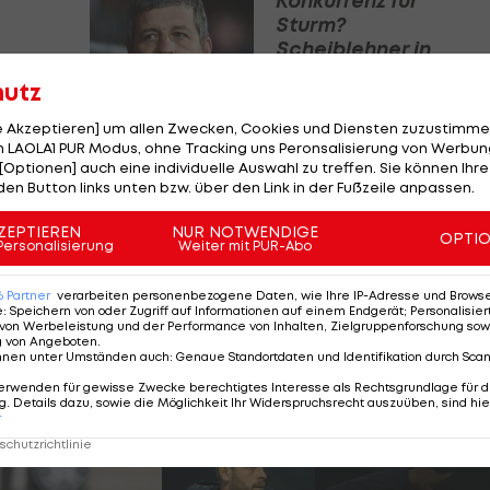
Konkurrenz für
Sturm?
Scheiblehner in
der Schweiz
hutz
begehrt
Bundesliga
le Akzeptieren] um allen Zwecken, Cookies und Diensten zuzustimme
 LAOLA1 PUR Modus, ohne Tracking uns Peronsalisierung von Werbung
[Optionen] auch eine individuelle Auswahl zu treffen. Sie können Ihre
den Button links unten bzw. über den Link in der Fußzeile anpassen.
ZEPTIEREN
NUR NOTWENDIGE
OPTI
Personalisierung
Weiter mit PUR-Abo
6
Partner
verarbeiten personenbezogene Daten, wie Ihre IP-Adresse und Browser-
e
:
Speichern von oder Zugriff auf Informationen auf einem Endgerät; Personalisi
von Werbeleistung und der Performance von Inhalten, Zielgruppenforschung sow
g von Angeboten
.
nnen unter Umständen auch
:
Genaue Standortdaten und Identifikation durch Sca
erwenden für gewisse Zwecke berechtigtes Interesse als Rechtsgrundlage für d
it Ivica Osim
. Details dazu, sowie die Möglichkeit Ihr Widerspruchsrecht auszuüben, sind hie
r
chutzrichtlinie