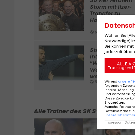
So viel verdient
Sturm mit Ilzer-
Transfer zu
Hoffenheim
Datensc
Bundesliga
Wählen Sie [Al
Notwendige] im
Sie können mit 
Sturms
jederzeit über 
Interimscoach:
"Werden den
ALLE AK
Tracking und 
Weg
weitergehen"
Wir und
unsere
18
Bundesliga
folgenden Zweck
Inhalte, Messung 
und Verbesserun
Diese Zwecke kö
Endgeräten
.
Manche Partner v
Alle Trainer des SK Sturm Graz se
Datenverarbeitung
unsere
186
Partne
Impressum
|
Datens