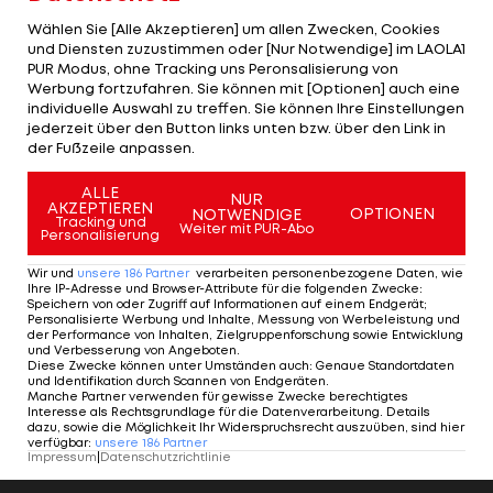
sehr interessante Dinge dabei. Ich bin sehr
Wählen Sie [Alle Akzeptieren] um allen Zwecken, Cookies
entspannt momentan, lasse alles auf mich
und Diensten zuzustimmen oder [Nur Notwendige] im LAOLA1
PUR Modus, ohne Tracking uns Peronsalisierung von
zukommen", macht sich der Wiener keine Sorgen
Werbung fortzufahren. Sie können mit [Optionen] auch eine
rundum seine Zukunft.
individuelle Auswahl zu treffen. Sie können Ihre Einstellungen
jederzeit über den Button links unten bzw. über den Link in
der Fußzeile anpassen.
Rekord-Absteiger
Neusiedl: "Wir waren
ALLE
NUR
AKZEPTIEREN
kein Bundesliga-Team"
OPTIONEN
NOTWENDIGE
Tracking und
Weiter mit PUR-Abo
Personalisierung
Bundesliga
Wir und
unsere
186
Partner
verarbeiten personenbezogene Daten, wie
Ihre IP-Adresse und Browser-Attribute für die folgenden Zwecke
:
Speichern von oder Zugriff auf Informationen auf einem Endgerät;
Personalisierte Werbung und Inhalte, Messung von Werbeleistung und
der Performance von Inhalten, Zielgruppenforschung sowie Entwicklung
und Verbesserung von Angeboten
.
Diese Zwecke können unter Umständen auch
:
Genaue Standortdaten
und Identifikation durch Scannen von Endgeräten
.
Manche Partner verwenden für gewisse Zwecke berechtigtes
Interesse als Rechtsgrundlage für die Datenverarbeitung. Details
dazu, sowie die Möglichkeit Ihr Widerspruchsrecht auszuüben, sind hier
verfügbar
:
unsere
186
Partner
Impressum
|
Datenschutzrichtlinie