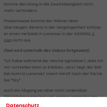
konnte den Gang in die Zweitklassigkeit nicht
mehr verhindern.
Phasenweise konnte der Wiener aber
überzeugen. Bereits in der Vergangenheit schloss
er einen Verbleib in Lustenau in der ADMIRAL
2.
Liga
nicht aus.
(Text wird unterhalb des Videos fortgesetzt)
"Ich habe während der Woche signalisiert, dass ich
mir vorstellen kann zu bleiben. Jetzt liegt der Ball
bei Austria Lustenau", meint Heraf nach der Partie
bei "Sky".
Auch ein Abgang sei aber nicht undenkbar.
"Glücklicherweise hat sich einiges getan bei mir,
ich habe ein paar Anfragen bekommen, da sind
Datenschutz