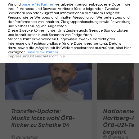
Die Austria-Mitglieder durften beim besagten
Wir und
unsere
186
Partner
verarbeiten personenbezogene Daten, wie
Mitgliederfest bereits einen Blick auf einen
Ihre IP-Adresse und Browser-Attribute für die folgenden Zwecke
:
Speichern von oder Zugriff auf Informationen auf einem Endgerät;
Ausschnitt des neuen Heimtrikots erhaschen.
Personalisierte Werbung und Inhalte, Messung von Werbeleistung und
der Performance von Inhalten, Zielgruppenforschung sowie Entwicklung
und Verbesserung von Angeboten
.
Diese Zwecke können unter Umständen auch
:
Genaue Standortdaten
und Identifikation durch Scannen von Endgeräten
.
Mehr zum Thema
Manche Partner verwenden für gewisse Zwecke berechtigtes
Interesse als Rechtsgrundlage für die Datenverarbeitung. Details
dazu, sowie die Möglichkeit Ihr Widerspruchsrecht auszuüben, sind hier
verfügbar
:
unsere
186
Partner
Impressum
|
Datenschutzrichtlinie
Transfer-Update:
Nationenwe
Muslic lotst wohl ÖFB-
Hartberg-A
Kicker zu Schalke 04
ÖFB-U21-Tea
begehrt
Bundesliga
ÖFB-Team