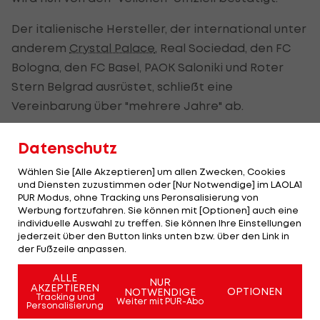
Der italienische Hersteller, der international unter
anderem
Crystal Palace
, Real Sociedad, den FC
Bologna, den FC Basel, PAOK Saloniki und Roter
Stern Belgrad ausrüstet, schließt eine
Vereinbarung über "mehrere Jahre" ab.
"Die ersten gemeinsamen Monate waren von
Datenschutz
gegenseitiger Wertschätzung und Inspiration
Wählen Sie [Alle Akzeptieren] um allen Zwecken, Cookies
geprägt. Die Tatsache, dass Macron persönlich
und Diensten zuzustimmen oder [Nur Notwendige] im LAOLA1
bei der Mitgliederfeier anwesend war, zeigt, wie
PUR Modus, ohne Tracking uns Peronsalisierung von
Werbung fortzufahren. Sie können mit [Optionen] auch eine
sehr man sich bereits mit Austria Wien
individuelle Auswahl zu treffen. Sie können Ihre Einstellungen
identifiziert - das macht Lust auf das, was in den
jederzeit über den Button links unten bzw. über den Link in
der Fußzeile anpassen.
nächsten Jahren kommen wird - auf eine
langfristige und erfolgreiche Partnerschaft", freut
ALLE
NUR
AKZEPTIEREN
sich Vorstand Harald Zagiczek.
OPTIONEN
NOTWENDIGE
Tracking und
Weiter mit PUR-Abo
Personalisierung