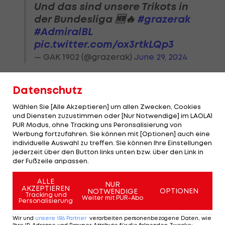
Und das sind unsere Trikots in
der Bundesliga 🆕🔥
#grazerak
#AdmiralBL
pic.twitter.com/ox3rtkLQp3
— GAK 1902 (@grazerak)
June 29, 2024
Datenschutz
Wählen Sie [Alle Akzeptieren] um allen Zwecken, Cookies
und Diensten zuzustimmen oder [Nur Notwendige] im LAOLA1
GAK sichert sich einen
PUR Modus, ohne Tracking uns Peronsalisierung von
ehemaligen Serie-A-
Werbung fortzufahren. Sie können mit [Optionen] auch eine
Spieler
individuelle Auswahl zu treffen. Sie können Ihre Einstellungen
jederzeit über den Button links unten bzw. über den Link in
der Fußzeile anpassen.
Bundesliga
ALLE
NUR
Bayern-Abschied!
AKZEPTIEREN
OPTIONEN
NOTWENDIGE
Tracking und
Zukunft von GAK-
Weiter mit PUR-Abo
Personalisierung
Torjäger geklärt
Wir und
unsere
186
Partner
verarbeiten personenbezogene Daten, wie
Ihre IP-Adresse und Browser-Attribute für die folgenden Zwecke
: