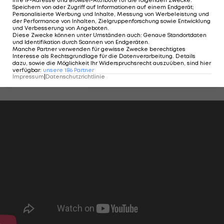
Bundesliga
Speichern von oder Zugriff auf Informationen auf einem Endgerät;
Personalisierte Werbung und Inhalte, Messung von Werbeleistung und
der Performance von Inhalten, Zielgruppenforschung sowie Entwicklung
und Verbesserung von Angeboten
.
Lehrredaktion: Deine
Diese Zwecke können unter Umständen auch
:
Genaue Standortdaten
und Identifikation durch Scannen von Endgeräten
.
Chance als
Manche Partner verwenden für gewisse Zwecke berechtigtes
Sportreporter:in!
Interesse als Rechtsgrundlage für die Datenverarbeitung. Details
dazu, sowie die Möglichkeit Ihr Widerspruchsrecht auszuüben, sind hier
verfügbar
:
unsere
186
Partner
Impressum
|
Datenschutzrichtlinie
Promotion