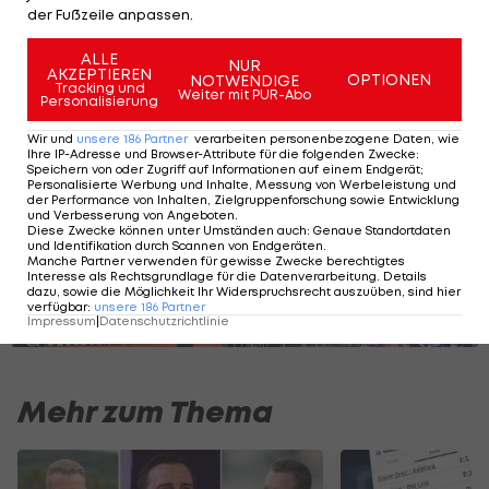
der Fußzeile anpassen.
ersten Minuten sammeln darf."
ALLE
NUR
AKZEPTIEREN
OPTIONEN
NOTWENDIGE
Tracking und
Preisvergleich: So viel kosten die
Weiter mit PUR-Abo
Personalisierung
Bundesliga-Abos 2025/26
Wir und
unsere
186
Partner
verarbeiten personenbezogene Daten, wie
Ihre IP-Adresse und Browser-Attribute für die folgenden Zwecke
:
Speichern von oder Zugriff auf Informationen auf einem Endgerät;
Personalisierte Werbung und Inhalte, Messung von Werbeleistung und
der Performance von Inhalten, Zielgruppenforschung sowie Entwicklung
SLIDESHOW
und Verbesserung von Angeboten
.
STARTEN
Diese Zwecke können unter Umständen auch
:
Genaue Standortdaten
und Identifikation durch Scannen von Endgeräten
.
Manche Partner verwenden für gewisse Zwecke berechtigtes
Interesse als Rechtsgrundlage für die Datenverarbeitung. Details
dazu, sowie die Möglichkeit Ihr Widerspruchsrecht auszuüben, sind hier
verfügbar
:
unsere
186
Partner
Impressum
|
Datenschutzrichtlinie
Mehr zum Thema