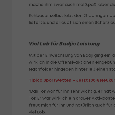
mache ihm zwar auch mal Spaß, aber die
Kühbauer selbst lobt den 21-Jährigen, d
lieferte, und erlaubt sich einen Scherz a
Viel Lob für Badjis Leistung
Mit der Einwechslung von Badji ging ein 
wirklich in die Offensivaktionen eingeb
Nachfolger hingegen hinterließ einen sta
Tipico Sportwetten – Jetzt 100 € Neuku
"Das Tor war für ihn sehr wichtig, er ha
Tor. Er war wirklich ein großer Aktivpost
freut mich für ihn und natürlich auch für
viel Lob.