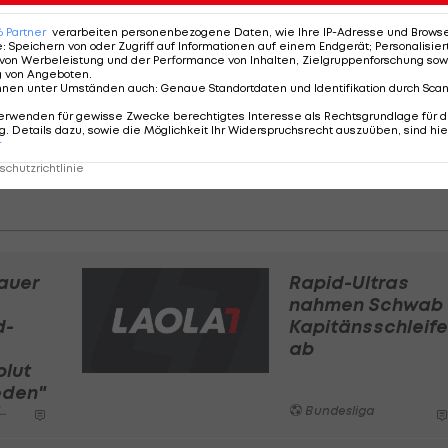
 Ohrwurm hin oder her - sich glücklich schätzen, wen
6
Partner
verarbeiten personenbezogene Daten, wie Ihre IP-Adresse und Browser-
e
:
Speichern von oder Zugriff auf Informationen auf einem Endgerät; Personalisi
ertönt.
von Werbeleistung und der Performance von Inhalten, Zielgruppenforschung sow
g von Angeboten
.
nnen unter Umständen auch
:
Genaue Standortdaten und Identifikation durch Sca
erwenden für gewisse Zwecke berechtigtes Interesse als Rechtsgrundlage für d
. Details dazu, sowie die Möglichkeit Ihr Widerspruchsrecht auszuüben, sind hie
r
chutzrichtlinie
ibt es hier im VIDEO:
auer
Rapid-Ultras
nahmen Schwab
d-
Kapitänsschleife
ab
olut
eden"
Bundesliga