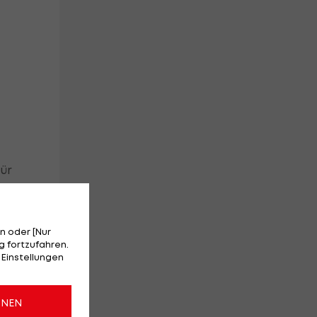
für
t
n oder [Nur
e
 fortzufahren.
 Einstellungen
n
ONEN