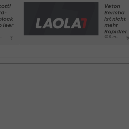
ott!
Veton
id-
Berisha
block
ist nicht
b leer
mehr
Rapidler
a
Bundesliga