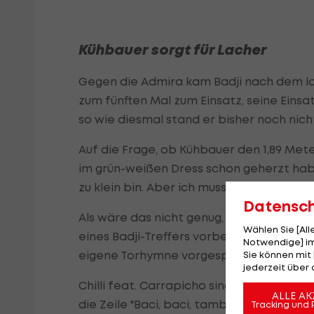
Kühbauer sorgt für Lacher
Gegen die Admira kam Badji nach dem l
zum fünften Mal zum Einsatz, seine Einsat
so wie diesmal stand er bisher noch nich
Auf die Frage, ob Kühbauer den 1,89 Me
im grün-weißen Dress schon geherzt habe,
zu klein bin. Aber ich muss ja nicht rauf,
Datensc
Als wäre das nicht genug, war man bei d
Wählen Sie [Al
eines Badji-Treffers vorbereitet. Als de
Notwendige] im
eigene Torhymne vorgespielt.
Sie können mit 
jederzeit über 
Chilli feat. Carrapicho singen im Hit "T
ALLE AK
die Zeile "Baci, baci, tambo", welche se
Tracking und 