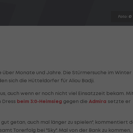
Foto: ©
le über Monate und Jahre. Die Stürmersuche im Winter
 sich die Hütteldorfer für Aliou Badji.
s, auch wenn er noch nicht viel Einsatzzeit bekam. Mi
n Dress
beim 3:0-Heimsieg
gegen die
Admira
setzte er
r gut getan, auch mal länger zu spielen", kommentiert d
samt Torerfolg bei "Sky". Mal von der Bank zu kommen,