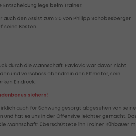
 Entscheidung lege beim Trainer.
er auch den Assist zum 2:0 von Philipp Schobesberger
uf seine Kosten.
Ruck durch die Mannschaft. Pavlovic war davor nicht
unden und verschoss obendrein den Elfmeter, sein
rken Eindruck.
ndenbonus sichern!
t wirklich auch für Schwung gesorgt abgesehen von sein
en und hat es uns in der Offensive leichter gemacht. Da
 die Mannschaft", überschüttete ihn Trainer Kühbauer m