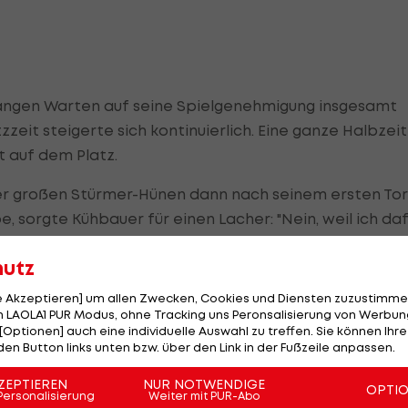
angen Warten auf seine Spielgenehmigung insgesamt
zzeit steigerte sich kontinuierlich. Eine ganze Halbzeit
t auf dem Platz.
ter großen Stürmer-Hünen dann nach seinem ersten Tor
 sorgte Kühbauer für einen Lacher: "Nein, weil ich da
 er kann ja auch runterkommen - das ist ja kein Problem."
hutz
en Grün-Weißen dann auch sehr gut auf die Eventualitä
le Akzeptieren] um allen Zwecken, Cookies und Diensten zuzustimme
r Ball im Netz zappelte bekam der Afrikaner gleich sein
 LAOLA1 PUR Modus, ohne Tracking uns Peronsalisierung von Werbung
[Optionen] auch eine individuelle Auswahl zu treffen. Sie können Ihre
den Button links unten bzw. über den Link in der Fußzeile anpassen.
ic Tac Toe" mit dem Ohrwurm aus dem Jahr 1996 im Refrai
ZEPTIEREN
NUR NOTWENDIGE
OPTI
hr an den Vornamen der neuen Rapid-Hoffnung erinnert.
Personalisierung
Weiter mit PUR-Abo