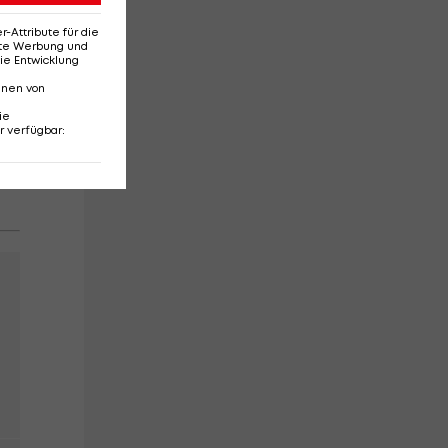
n
Attribute für die
erte Werbung und
ie Entwicklung
nnen von
ie
r verfügbar
: