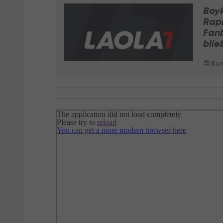
Boyk
Rap
Fan
blie
Bundeslig