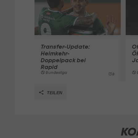
Transfer-Update:
Of
Heimkehr-
ÖF
Doppelpack bei
Ja
Rapid
Bundesliga
8
TEILEN
KO