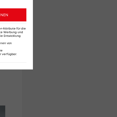
d
ONEN
d
Attribute für die
erte Werbung und
ie Entwicklung
nnen von
ie
r verfügbar
: