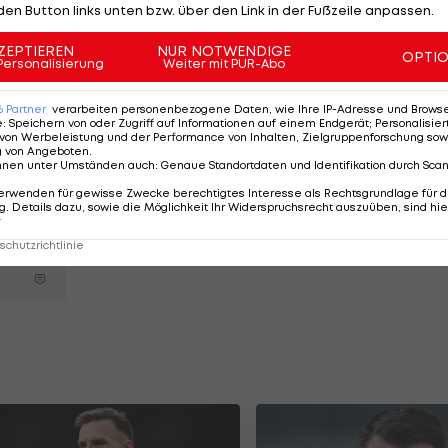
 Nenad Cvetkovic,
Ercan Kara
, Nikolaus Wurmbrand un
den Button links unten bzw. über den Link in der Fußzeile anpassen.
ZEPTIEREN
NUR NOTWENDIGE
OPTI
Personalisierung
Weiter mit PUR-Abo
il oder dem WhatsApp-Kanal der Hütteldorfer für ihren
t gut 3.500 Stimmen fast dreimal so viele wie Wurmbran
6
Partner
verarbeiten personenbezogene Daten, wie Ihre IP-Adresse und Browser-
e
:
Speichern von oder Zugriff auf Informationen auf einem Endgerät; Personalisi
von Werbeleistung und der Performance von Inhalten, Zielgruppenforschung sow
g von Angeboten
.
nnen unter Umständen auch
:
Genaue Standortdaten und Identifikation durch Sca
:
erwenden für gewisse Zwecke berechtigtes Interesse als Rechtsgrundlage für d
. Details dazu, sowie die Möglichkeit Ihr Widerspruchsrecht auszuüben, sind hie
r
chutzrichtlinie