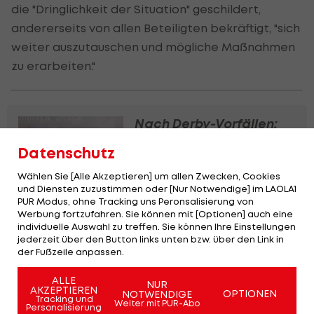
die "Dringlichkeit der Situation" geschildert,
andererseits von allen Beteiligten bekräftigt, "sich
weiter auszutauschen und mögliche Maßnahmen
zu erarbeiten."
Nach Derby-Vorfällen:
Rapid suspendiert einen
Datenschutz
Mitarbeiter
Wählen Sie [Alle Akzeptieren] um allen Zwecken, Cookies
Bundesliga
und Diensten zuzustimmen oder [Nur Notwendige] im LAOLA1
PUR Modus, ohne Tracking uns Peronsalisierung von
Werbung fortzufahren. Sie können mit [Optionen] auch eine
Aktive Austria-Fanszene
individuelle Auswahl zu treffen. Sie können Ihre Einstellungen
verurteilt Böller in
jederzeit über den Button links unten bzw. über den Link in
Aussendung
der Fußzeile anpassen.
Bundesliga
ALLE
NUR
AKZEPTIEREN
OPTIONEN
NOTWENDIGE
Tracking und
Weiter mit PUR-Abo
Personalisierung
577 Anzeigen! Polizei-