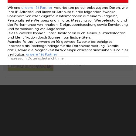
Stellungnahme zu Derby-
Wir und
unsere
186
Partner
verarbeiten personenbezogene Daten, wie
Ausschreitungen
Ihre IP-Adresse und Browser-Attribute für die folgenden Zwecke
:
Speichern von oder Zugriff auf Informationen auf einem Endgerät;
Personalisierte Werbung und Inhalte, Messung von Werbeleistung und
Bundesliga
der Performance von Inhalten, Zielgruppenforschung sowie Entwicklung
und Verbesserung von Angeboten
.
Diese Zwecke können unter Umständen auch
:
Genaue Standortdaten
und Identifikation durch Scannen von Endgeräten
Die Beschädigung der
.
Manche Partner verwenden für gewisse Zwecke berechtigtes
Fankultur
Interesse als Rechtsgrundlage für die Datenverarbeitung. Details
dazu, sowie die Möglichkeit Ihr Widerspruchsrecht auszuüben, sind hier
verfügbar
:
unsere
186
Partner
Impressum
|
Datenschutzrichtlinie
Bundesliga