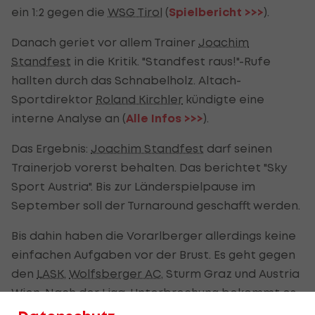
ein 1:2 gegen die
WSG Tirol
(
Spielbericht >>>
).
Danach geriet vor allem Trainer
Joachim
Standfest
in die Kritik. "Standfest raus!"-Rufe
hallten durch das Schnabelholz. Altach-
Sportdirektor
Roland Kirchler
kündigte eine
interne Analyse an (
Alle Infos >>>
).
Das Ergebnis:
Joachim Standfest
darf seinen
Trainerjob vorerst behalten. Das berichtet "Sky
Sport Austria". Bis zur Länderspielpause im
September soll der Turnaround geschafft werden.
Bis dahin haben die Vorarlberger allerdings keine
einfachen Aufgaben vor der Brust. Es geht gegen
den
LASK
,
Wolfsberger AC
, Sturm Graz und Austria
Wien. Nach der Liga-Unterbrechung bekommt es
Altach mit Aufsteiger
GAK
zu tun.