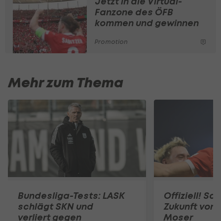
Jetzt in die Virtual-
Fanzone des ÖFB
kommen und gewinnen
Promotion
Mehr zum Thema
Bundesliga-Tests: LASK
Offiziell! Sa
schlägt SKN und
Zukunft von
verliert gegen
Moser