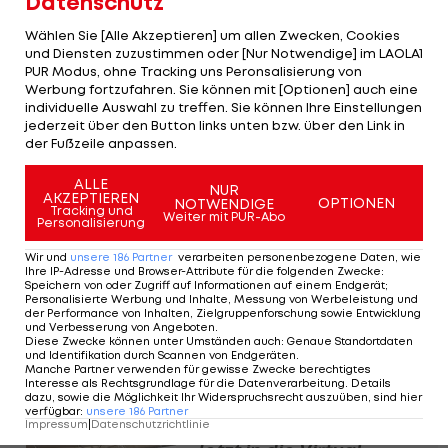
Datenschutz
Wählen Sie [Alle Akzeptieren] um allen Zwecken, Cookies
Erste Runde, schon
und Diensten zuzustimmen oder [Nur Notwendige] im LAOLA1
zwei Krisenherde
PUR Modus, ohne Tracking uns Peronsalisierung von
Werbung fortzufahren. Sie können mit [Optionen] auch eine
individuelle Auswahl zu treffen. Sie können Ihre Einstellungen
jederzeit über den Button links unten bzw. über den Link in
Bundesliga
der Fußzeile anpassen.
Jetzt mitmachen beim
ALLE
NUR
AKZEPTIEREN
OPTIONEN
Bundesliga-Tippspiel
NOTWENDIGE
Tracking und
Weiter mit PUR-Abo
Personalisierung
von LAOLA1!
Wir und
unsere
186
Partner
verarbeiten personenbezogene Daten, wie
Bundesliga
Ihre IP-Adresse und Browser-Attribute für die folgenden Zwecke
:
Speichern von oder Zugriff auf Informationen auf einem Endgerät;
Personalisierte Werbung und Inhalte, Messung von Werbeleistung und
"Schockierende"
der Performance von Inhalten, Zielgruppenforschung sowie Entwicklung
und Verbesserung von Angeboten
.
Leistung: Standfest in
Diese Zwecke können unter Umständen auch
:
Genaue Standortdaten
und Identifikation durch Scannen von Endgeräten
.
Altach angezählt?
Manche Partner verwenden für gewisse Zwecke berechtigtes
Interesse als Rechtsgrundlage für die Datenverarbeitung. Details
dazu, sowie die Möglichkeit Ihr Widerspruchsrecht auszuüben, sind hier
Bundesliga
verfügbar
:
unsere
186
Partner
Impressum
|
Datenschutzrichtlinie