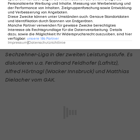
Personalisierte Werbung und Inhalte, Messung von Werbeleistung und
der Performance von Inhalten, Zielgruppenforschung sowie Entwicklung
und Verbesserung von Angeboten
.
LAOLA1 on Air - der Sport-Podcast: Das
Diese Zwecke können unter Umständen auch
:
Genaue Standortdaten
und Identifikation durch Scannen von Endgeräten
.
Experiment 2. Liga
Manche Partner verwenden für gewisse Zwecke berechtigtes
Interesse als Rechtsgrundlage für die Datenverarbeitung. Details
dazu, sowie die Möglichkeit Ihr Widerspruchsrecht auszuüben, sind hier
In der 7. Ausgabe widmen wir uns den
verfügbar
:
unsere
186
Partner
Impressum
|
Datenschutzrichtlinie
kontroversen Dikussionen rund um die neue
Sechzehner-Liga in der zweiten Leistungsstufe. Es
diskutieren u.a. Ferdinand Feldhofer (Lafnitz),
Alfred Hörtnagl (Wacker Innsbruck) und Matthias
Dielacher vom GAK.