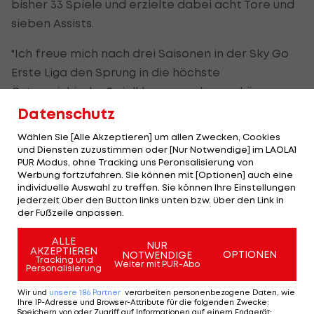
bisher 33 Spiele und erzielte dabei acht Tore und
sieben Assists.
"Ich freue mich nach drei Saisonen in der Sky Go
Erste Liga den Sprung in die höchste
Österreichische Spielklasse machen zu können.
Der SCRA hat sich seit Wochen sehr um mich
Datenschutz
bemüht und ich bin der Überzeugung in Altach den
Wählen Sie [Alle Akzeptieren] um allen Zwecken, Cookies
nächsten Schritt machen zu können", sagt Fischer.
und Diensten zuzustimmen oder [Nur Notwendige] im LAOLA1
PUR Modus, ohne Tracking uns Peronsalisierung von
Werbung fortzufahren. Sie können mit [Optionen] auch eine
Die
individuelle Auswahl zu treffen. Sie können Ihre Einstellungen
jederzeit über den Button links unten bzw. über den Link in
neue
der Fußzeile anpassen.
2. Liga
LIVE
ALLE
NUR
bei
AKZEPTIEREN
OPTIONEN
NOTWENDIGE
Tracking und
LAOLA1
Weiter mit PUR-Abo
Personalisierung
Fußball
Wir und
unsere
186
Partner
verarbeiten personenbezogene Daten, wie
Ihre IP-Adresse und Browser-Attribute für die folgenden Zwecke
:
Speichern von oder Zugriff auf Informationen auf einem Endgerät;