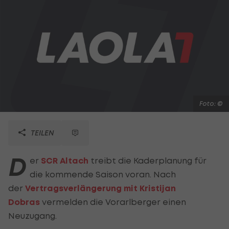
Foto: ©
TEILEN
D
er
SCR Altach
treibt die Kaderplanung für
die kommende Saison voran. Nach
der
Vertragsverlängerung mit Kristijan
Dobras
vermelden die Vorarlberger einen
Neuzugang.