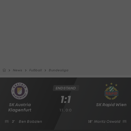
News
Fußball
Bundesliga
ENDSTAND
1:1
SK Austria
SK Rapid Wien
Klagenfurt
1:1 , 0:0
3'
Ben Bobzien
18'
Moritz Oswald