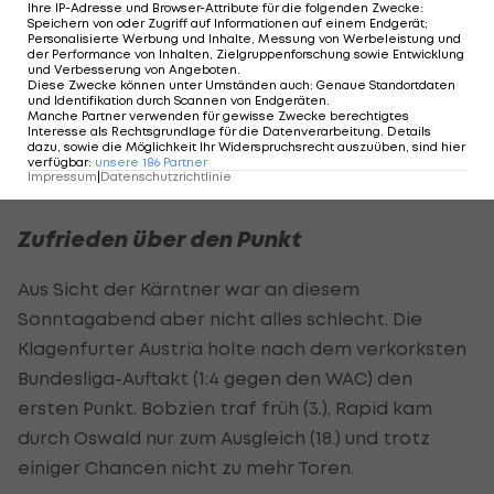
Körper rein, es kommen beide zu Fall. Als Schiri
Ihre IP-Adresse und Browser-Attribute für die folgenden Zwecke
:
Speichern von oder Zugriff auf Informationen auf einem Endgerät;
hätte ich weiterlaufen lassen und gar nicht
Personalisierte Werbung und Inhalte, Messung von Werbeleistung und
der Performance von Inhalten, Zielgruppenforschung sowie Entwicklung
gepfiffen", sagte der Deutsche.
und Verbesserung von Angeboten
.
Diese Zwecke können unter Umständen auch
:
Genaue Standortdaten
und Identifikation durch Scannen von Endgeräten
.
"Bravo Robert, danke für diese Aussage", reagierte
Manche Partner verwenden für gewisse Zwecke berechtigtes
Interesse als Rechtsgrundlage für die Datenverarbeitung. Details
Pacult. "Hut ab, da kann man ihm nur gratulieren.
dazu, sowie die Möglichkeit Ihr Widerspruchsrecht auszuüben, sind hier
verfügbar
:
unsere
186
Partner
Ich gebe ihm auch vollkommen recht."
Impressum
|
Datenschutzrichtlinie
Zufrieden über den Punkt
Aus Sicht der Kärntner war an diesem
Sonntagabend aber nicht alles schlecht. Die
Klagenfurter Austria holte nach dem verkorksten
Bundesliga-Auftakt (1:4 gegen den WAC) den
ersten Punkt. Bobzien traf früh (3.), Rapid kam
durch Oswald nur zum Ausgleich (18.) und trotz
einiger Chancen nicht zu mehr Toren.