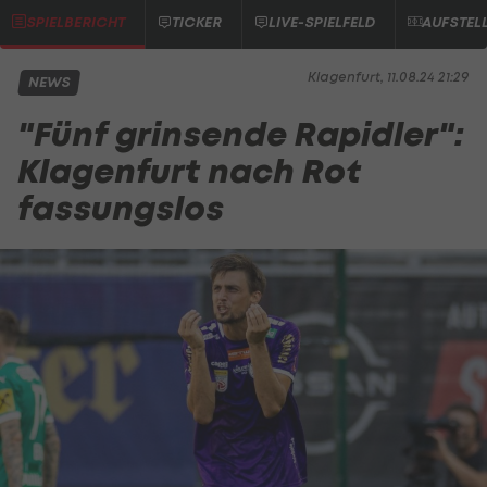
SPIELBERICHT
TICKER
LIVE-SPIELFELD
AUFSTEL
Klagenfurt, 11.08.24 21:29
NEWS
"Fünf grinsende Rapidler":
Klagenfurt nach Rot
fassungslos