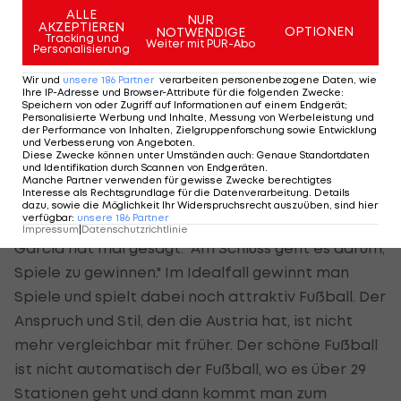
leicht nachjustiert.
ALLE
NUR
AKZEPTIEREN
OPTIONEN
NOTWENDIGE
LAOLA1:
Tracking und
Nehmen wir mal an, ein Austria-Fan hat
Weiter mit PUR-Abo
Personalisierung
ein Jahr in Australien verbracht, hat in dieser Zeit
Wir und
unsere
186
Partner
verarbeiten personenbezogene Daten, wie
kein Spiel gesehen, und kommt jetzt zurück. Wie
Ihre IP-Adresse und Browser-Attribute für die folgenden Zwecke
:
Speichern von oder Zugriff auf Informationen auf einem Endgerät;
würden Sie ihm die Identität der Austria
Personalisierte Werbung und Inhalte, Messung von Werbeleistung und
der Performance von Inhalten, Zielgruppenforschung sowie Entwicklung
beschreiben? Wofür steht die Austria auf dem
und Verbesserung von Angeboten
.
Diese Zwecke können unter Umständen auch
:
Genaue Standortdaten
Feld?
und Identifikation durch Scannen von Endgeräten
.
Manche Partner verwenden für gewisse Zwecke berechtigtes
Interesse als Rechtsgrundlage für die Datenverarbeitung. Details
Letsch:
Wir haben diese Thematik vor kurzem erst
dazu, sowie die Möglichkeit Ihr Widerspruchsrecht auszuüben, sind hier
verfügbar
:
unsere
186
Partner
diskutiert, für welchen Stil die Austria steht. Oscar
Impressum
|
Datenschutzrichtlinie
Garcia hat mal gesagt: "Am Schluss geht es darum,
Spiele zu gewinnen." Im Idealfall gewinnt man
Spiele und spielt dabei noch attraktiv Fußball. Der
Anspruch und Stil, den die Austria hat, ist nicht
mehr vergleichbar mit früher. Der schöne Fußball
ist nicht automatisch der Fußball, wo es über 29
Stationen geht und dann kommt man zum