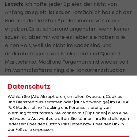
Letsch:
Ich hoffe, jeder Spieler, der nicht von
Anfang an spielt, ist sauer. Tatsächlich hat sich der
Kader in den letzten Spielen immer von alleine
ergeben. Es ist schön und angenehm, wenn keiner
sauer ist, aber mir wäre es lieber, sie haben alle
einen Hals, weil sie nicht im Kader sind, und
dadurch steigern sich Konkurrenz und Qualität.
Martschinko, Madl und Turgeman sind wieder voll
im Mannschaftstraining, die Konkurrenzsituation
wird deutlich besser.
Datenschutz
LAOLA1:
Braucht die Austria im Winter neue
Wählen Sie [Alle Akzeptieren] um allen Zwecken, Cookies
Spieler?
und Diensten zuzustimmen oder [Nur Notwendige] im LAOLA1
PUR Modus, ohne Tracking uns Peronsalisierung von
Letsch:
Sie braucht keine neuen Spieler, aber sie
Werbung fortzufahren. Sie können mit [Optionen] auch eine
individuelle Auswahl zu treffen. Sie können Ihre Einstellungen
wird logischerweise die Augen offen halten. Wir
jederzeit über den Button links unten bzw. über den Link in
sind nicht aktiv auf der Suche, wenn, dann wird
der Fußzeile anpassen.