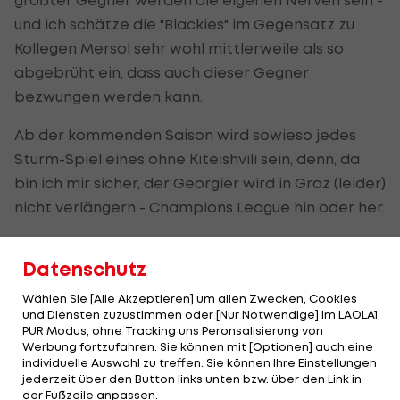
und ich schätze die "Blackies" im Gegensatz zu
Kollegen Mersol sehr wohl mittlerweile als so
abgebrüht ein, dass auch dieser Gegner
bezwungen werden kann.
Ab der kommenden Saison wird sowieso jedes
Sturm-Spiel eines ohne Kiteishvili sein, denn, da
bin ich mir sicher, der Georgier wird in Graz (leider)
nicht verlängern - Champions League hin oder her.
3.) Wenn Onur Cinel mit Salzburg den
Datenschutz
Titel holt, ist die Bühne FC Liefering
Wählen Sie [Alle Akzeptieren] um allen Zwecken, Cookies
danach viel zu klein für ihn.
und Diensten zuzustimmen oder [Nur Notwendige] im LAOLA1
PUR Modus, ohne Tracking uns Peronsalisierung von
Werbung fortzufahren. Sie können mit [Optionen] auch eine
Simon Urhofer:
individuelle Auswahl zu treffen. Sie können Ihre Einstellungen
jederzeit über den Button links unten bzw. über den Link in
Klar ist, dass der Deutsche als dann
der Fußzeile anpassen.