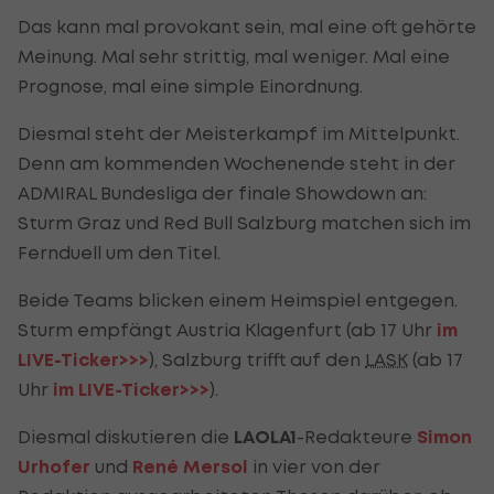
Das kann mal provokant sein, mal eine oft gehörte
Meinung. Mal sehr strittig, mal weniger. Mal eine
Prognose, mal eine simple Einordnung.
Diesmal steht der Meisterkampf im Mittelpunkt.
Denn am kommenden Wochenende steht in der
ADMIRAL Bundesliga der finale Showdown an:
Sturm Graz und Red Bull Salzburg matchen sich im
Fernduell um den Titel.
Beide Teams blicken einem Heimspiel entgegen.
Sturm empfängt Austria Klagenfurt (ab 17 Uhr
im
LIVE-Ticker>>>
), Salzburg trifft auf den
LASK
(ab 17
Uhr
im LIVE-Ticker>>>
).
Diesmal diskutieren die
LAOLA1
-Redakteure
Simon
Urhofer
und
René Mersol
in vier von der