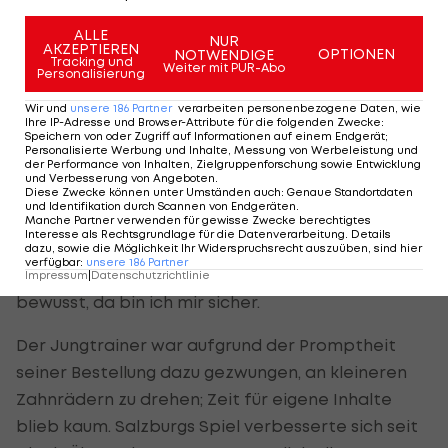
österreichischer Meistertrainer eine ziemlich
ALLE
NUR
exklusive Position unter seinen Zweitliga-
AKZEPTIEREN
OPTIONEN
NOTWENDIGE
Tracking und
Trainingskollegen einnehmen würde.
Weiter mit PUR-Abo
Personalisierung
Wir und
unsere
186
Partner
verarbeiten personenbezogene Daten, wie
Gleichzeitig schätze ich ihn so ein, dass er, sollte
Ihre IP-Adresse und Browser-Attribute für die folgenden Zwecke
:
Speichern von oder Zugriff auf Informationen auf einem Endgerät;
das Wunder Salzburger Meistertitel tatsächlich
Personalisierte Werbung und Inhalte, Messung von Werbeleistung und
noch eintreten, nicht größenwahnsinnig werden
der Performance von Inhalten, Zielgruppenforschung sowie Entwicklung
und Verbesserung von Angeboten
.
würde. Cinel hätte weder daran Schuld, wenn die
Diese Zwecke können unter Umständen auch
:
Genaue Standortdaten
und Identifikation durch Scannen von Endgeräten
.
"Bullen" den Titel verpassen würden, noch wäre er
Manche Partner verwenden für gewisse Zwecke berechtigtes
Interesse als Rechtsgrundlage für die Datenverarbeitung. Details
hauptverantwortlich dafür, wenn sie ihn doch
dazu, sowie die Möglichkeit Ihr Widerspruchsrecht auszuüben, sind hier
verfügbar
:
unsere
186
Partner
noch holen würden. Dem wäre er sich auch selbst
Impressum
|
Datenschutzrichtlinie
bewusst, da bin ich mir sicher.
Der Jungtrainer war aufgrund der Promptheit
seiner Bestellung dazu gezwungen, an kleineren
Zahnrädern zu drehen; Zeit für eigene Inhalte
blieb kaum. Salzburgs Spiel verbesserte sich seit