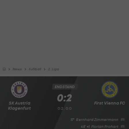
News
Fußball
2. Liga
ENDSTAND
0:2
SK Austria
First Vienna FC
Klagenfurt
0:2 , 0:0
17'
Bernhard Zimmermann
45' +1
Florian Prohart