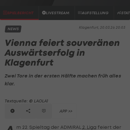
SPIELBERICHT
LIVESTREAM
AUFSTELLUNG
STAT
Klagenfurt, 20.03.26 20:03
NEWS
Vienna feiert souveränen
Auswärtserfolg in
Klagenfurt
Zwei Tore in der ersten Hälfte machen früh alles
klar.
Textquelle: © LAOLA1
APP >>
m 22. Spieltag der ADMIRAL
2. Liga
feiert der