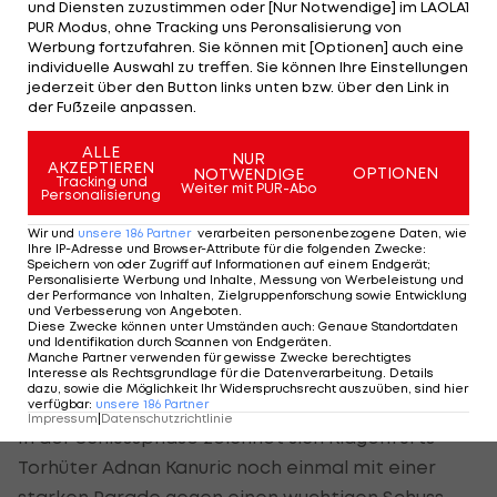
und Diensten zuzustimmen oder [Nur Notwendige] im LAOLA1
Nach dem Seitenwechsel bemüht sich Grubors Elf
PUR Modus, ohne Tracking uns Peronsalisierung von
Werbung fortzufahren. Sie können mit [Optionen] auch eine
sichtlich um eine Antwort, findet aber kaum
individuelle Auswahl zu treffen. Sie können Ihre Einstellungen
Lücken in der kompakten Defensive der
jederzeit über den Button links unten bzw. über den Link in
der Fußzeile anpassen.
Hauptstädter.
ALLE
NUR
Die Vienna agiert derweil geduldig aus einer
AKZEPTIEREN
OPTIONEN
NOTWENDIGE
Tracking und
Weiter mit PUR-Abo
sicheren Führung heraus und lauert auf Konter,
Personalisierung
läuft dabei allerdings mehrfach in
Wir und
unsere
186
Partner
verarbeiten personenbezogene Daten, wie
Abseitspositionen, wie etwa Zimmermann.
Ihre IP-Adresse und Browser-Attribute für die folgenden Zwecke
:
Speichern von oder Zugriff auf Informationen auf einem Endgerät;
Personalisierte Werbung und Inhalte, Messung von Werbeleistung und
der Performance von Inhalten, Zielgruppenforschung sowie Entwicklung
Vincent Zeidler hat aufseiten der Wiener nach
und Verbesserung von Angeboten
.
einem Einwurf sogar noch die Chance auf einen
Diese Zwecke können unter Umständen auch
:
Genaue Standortdaten
und Identifikation durch Scannen von Endgeräten
.
weiteren Treffer, setzt den Ball jedoch an das
Manche Partner verwenden für gewisse Zwecke berechtigtes
Interesse als Rechtsgrundlage für die Datenverarbeitung. Details
Aluminium (78.).
dazu, sowie die Möglichkeit Ihr Widerspruchsrecht auszuüben, sind hier
verfügbar
:
unsere
186
Partner
Impressum
|
Datenschutzrichtlinie
In der Schlussphase zeichnet sich Klagenfurts
Torhüter Adnan Kanuric noch einmal mit einer
starken Parade gegen einen wuchtigen Schuss