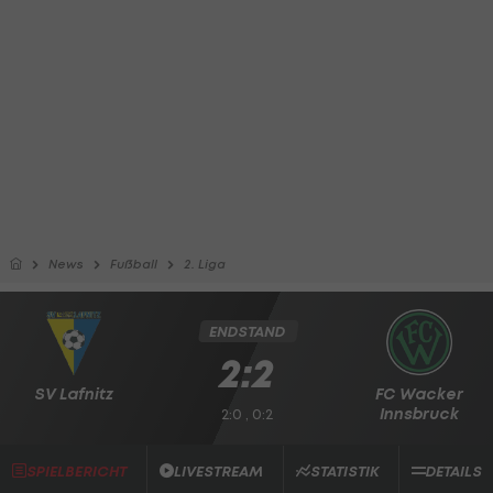
News
Fußball
2. Liga
ENDSTAND
2:2
SV Lafnitz
FC Wacker
Innsbruck
2:0 , 0:2
SPIELBERICHT
LIVESTREAM
STATISTIK
DETAILS