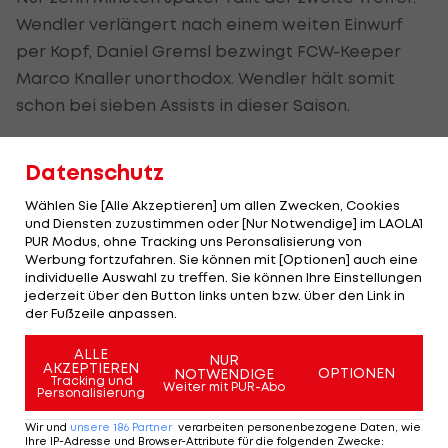
Wendler verlängert nach einem weiten Einwurf
per Kopf, Daniel Gremsl bezwingt FCW-Keeper
Marco Knaller unorthodox. Wendler hält somit
schon bei sieben Assists in dieser Saison.
In weiterer Folge finden die Gäste aus Innsbruck
Datenschutz
aber immer besser in die Partie, agieren vor dem
Lafnitzer Tor aber glücklos. Ein Treffer von Florian
Wählen Sie [Alle Akzeptieren] um allen Zwecken, Cookies
und Diensten zuzustimmen oder [Nur Notwendige] im LAOLA1
Jamnig in der 21. Minute wird wegen Abseits
PUR Modus, ohne Tracking uns Peronsalisierung von
aberkannt, nach dem Wiederanpfiff scheitert
Werbung fortzufahren. Sie können mit [Optionen] auch eine
individuelle Auswahl zu treffen. Sie können Ihre Einstellungen
Ronivaldo zwei Mal am Aluminium.
jederzeit über den Button links unten bzw. über den Link in
der Fußzeile anpassen.
In der 73. Minute jubelt der FC Wacker dann doch
über das verdiente Anschlusstor – Marco Holz
ALLE
NUR
AKZEPTIEREN
OPTIONEN
NOTWENDIGE
behält im Getümmel im Strafraum die Übersicht
Tracking und
Weiter mit PUR-Abo
Personalisierung
und schießt ein.
Wir und
unsere
186
Partner
verarbeiten personenbezogene Daten, wie
Ihre IP-Adresse und Browser-Attribute für die folgenden Zwecke
: