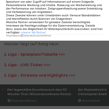
Die Tiroler bleiben am Drücker und belohnen sich
Speichern von oder Zugriff auf Informationen auf einem Endgerät;
Personalisierte Werbung und Inhalte, Messung von Werbeleistung und
in der 79. Minute mit dem Ausgleich, als Ronivaldo
der Performance von Inhalten, Zielgruppenforschung sowie Entwicklung
und Verbesserung von Angeboten
.
eine Hereingabe von Raphael Galle mit dem Kopf
Diese Zwecke können unter Umständen auch
:
Genaue Standortdaten
und Identifikation durch Scannen von Endgeräten
.
verwertet. Es ist das 14. Saisontor des Brasilianers.
Manche Partner verwenden für gewisse Zwecke berechtigtes
Interesse als Rechtsgrundlage für die Datenverarbeitung. Details
dazu, sowie die Möglichkeit Ihr Widerspruchsrecht auszuüben, sind hier
Die sechstplatzierten Lafnitzer warten somit
verfügbar
:
unsere
186
Partner
Impressum
|
Datenschutzrichtlinie
bereits seit fünf Partien auf einen Sieg. Der FC
Wacker liegt auf Rang neun.
2. Liga - Spielplan/Tabelle >>>
2. Liga - LIVE-Ticker >>>
2. Liga - Streams und Highlights >>>
Der legendäre Durchmarsch des FC
Am Stammtisch bei
Wacker Tirol I #Zwarakonferenz History
Christopher Knett
Zwarakonferenz
Stammtisch