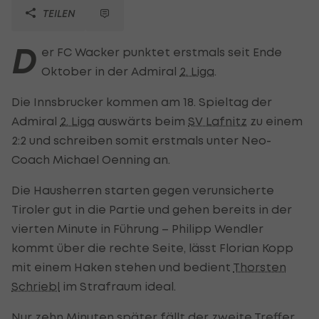
TEILEN
D
er FC Wacker punktet erstmals seit Ende
Oktober in der Admiral
2. Liga
.
Die Innsbrucker kommen am 18. Spieltag der
Admiral
2. Liga
auswärts beim
SV Lafnitz
zu einem
2:2 und schreiben somit erstmals unter Neo-
Coach Michael Oenning an.
Die Hausherren starten gegen verunsicherte
Tiroler gut in die Partie und gehen bereits in der
vierten Minute in Führung – Philipp Wendler
kommt über die rechte Seite, lässt Florian Kopp
mit einem Haken stehen und bedient
Thorsten
Schriebl
im Strafraum ideal.
Nur zehn Minuten später fällt der zweite Treffer.