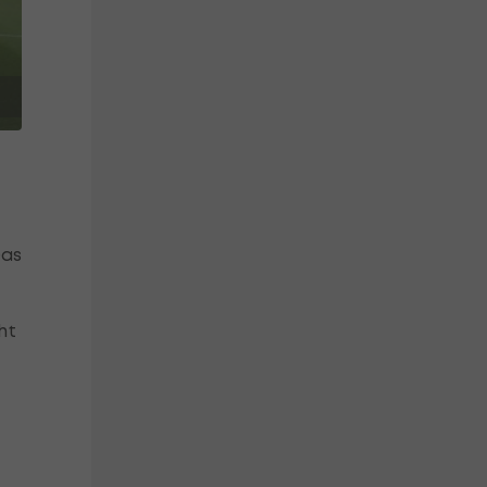
Das
ht