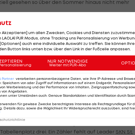
ziell gesehen so über den Sommer hinaus nicht mehr
hutz
le Akzeptieren] um allen Zwecken, Cookies und Diensten zuzustimme
 die Admira nicht anvertrauen"
 LAOLA1 PUR Modus, ohne Tracking uns Peronsalisierung von Werbung
[Optionen] auch eine individuelle Auswahl zu treffen. Sie können Ihre
 unter anderem wegen der früheren "hohen Ziele" von
den Button links unten bzw. über den Link in der Fußzeile anpassen.
 Magath und dessen Ideen seien sehr kostspielig
ZEPTIEREN
NUR NOTWENDIGE
OPTI
Personalisierung
Weiter mit PUR-Abo
von Flyeralarm Global Soccer im März 2021 nach nur
6
Partner
verarbeiten personenbezogene Daten, wie Ihre IP-Adresse und Browser-
e
:
Speichern von oder Zugriff auf Informationen auf einem Endgerät; Personalisi
et. 2022 sind die Niederösterreicher in die ADMIRAL
2.
von Werbeleistung und der Performance von Inhalten, Zielgruppenforschung sow
g von Angeboten
.
ls zwar an der Seite der Admira, im kommenden
nnen unter Umständen auch
:
Genaue Standortdaten und Identifikation durch Sca
och.
erwenden für gewisse Zwecke berechtigtes Interesse als Rechtsgrundlage für d
. Details dazu, sowie die Möglichkeit Ihr Widerspruchsrecht auszuüben, sind hie
r
liga "essenziell". Den benötige es, um mit jungen,
chutzrichtlinie
ukrieren zu können. Aktuell liegen die Südstädter
Tabellenplatz drei. Ein Zähler fehlt auf Leader
SKN St.