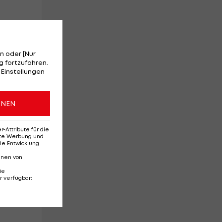
n oder [Nur
 fortzufahren.
 Einstellungen
ONEN
Attribute für die
erte Werbung und
ie Entwicklung
nnen von
ie
r verfügbar
: