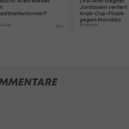
raucht Wien wieder
ÖFB-WM-Gegner
n
Jordanien verliert
adthallenturnier?
Arab-Cup-Finale
gegen Marokko
LAOLA1
FIFA WM
22
MMENTARE