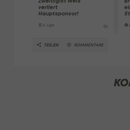
Zweitligist Wels
B
verliert
ei
Hauptsponsor!
St
2. Liga
1
KOMMENTARE
TEILEN
KO