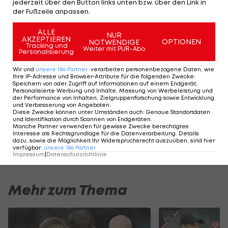
jederzeit über den Button links unten bzw. über den Link in
der Fußzeile anpassen.
ALLE
NUR
AKZEPTIEREN
OPTIONEN
NOTWENDIGE
Tracking und
Weiter mit PUR-Abo
Personalisierung
Wir und
unsere
186
Partner
verarbeiten personenbezogene Daten, wie
Ihre IP-Adresse und Browser-Attribute für die folgenden Zwecke
:
Speichern von oder Zugriff auf Informationen auf einem Endgerät;
Personalisierte Werbung und Inhalte, Messung von Werbeleistung und
FCW-
der Performance von Inhalten, Zielgruppenforschung sowie Entwicklung
Jubel:
und Verbesserung von Angeboten
.
Diese Zwecke können unter Umständen auch
:
Genaue Standortdaten
"Stadt
und Identifikation durch Scannen von Endgeräten
.
wird
Manche Partner verwenden für gewisse Zwecke berechtigtes
Interesse als Rechtsgrundlage für die Datenverarbeitung. Details
brennen"
dazu, sowie die Möglichkeit Ihr Widerspruchsrecht auszuüben, sind hier
Fußball
verfügbar
:
unsere
186
Partner
Impressum
|
Datenschutzrichtlinie
Mehr zum Thema