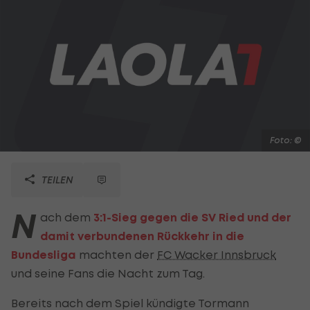
Foto: ©
TEILEN
N
ach dem
3:1-Sieg gegen die SV Ried und der
damit verbundenen Rückkehr in die
Bundesliga
machten der
FC Wacker Innsbruck
und seine Fans die Nacht zum Tag.
Bereits nach dem Spiel kündigte Tormann