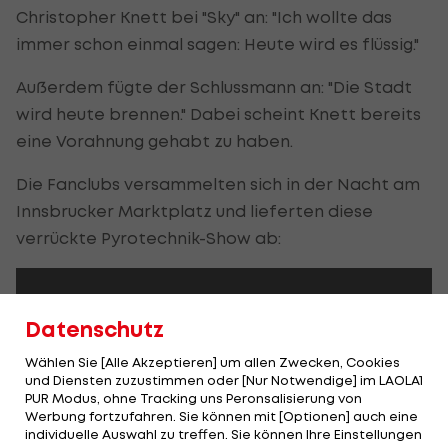
Christopher Knett bei "Sky" an: "Ich wollte das
immer schon einmal sagen: Heute wird es flüssig."
Außerdem fügte der Schlussmann an: "Die Stadt
wird heute brennen." Dabei scheint Knett bereits
eine Vorahnung gehabt zu haben.
Die Fanclubs versammelten sich in der Nacht am
Innsbrucker Marktplatz und lieferten diese
verrückte Pyrotechnik-Show ab:
Datenschutz
Wählen Sie [Alle Akzeptieren] um allen Zwecken, Cookies
und Diensten zuzustimmen oder [Nur Notwendige] im LAOLA1
PUR Modus, ohne Tracking uns Peronsalisierung von
Werbung fortzufahren. Sie können mit [Optionen] auch eine
individuelle Auswahl zu treffen. Sie können Ihre Einstellungen