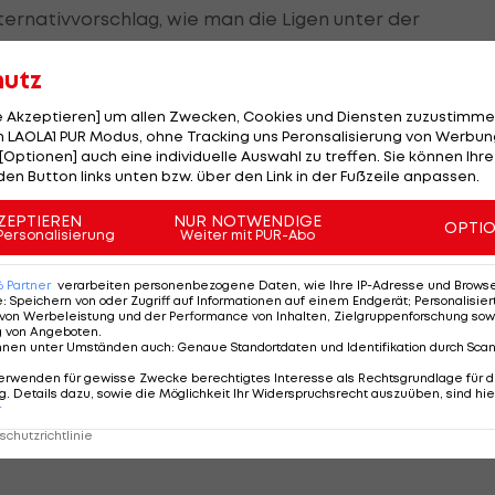
ternativvorschlag, wie man die Ligen unter der
hutz
le Akzeptieren] um allen Zwecken, Cookies und Diensten zuzustimme
 LAOLA1 PUR Modus, ohne Tracking uns Peronsalisierung von Werbung
[Optionen] auch eine individuelle Auswahl zu treffen. Sie können Ihre
t: Das Experiment 2. Liga
den Button links unten bzw. über den Link in der Fußzeile anpassen.
ZEPTIEREN
NUR NOTWENDIGE
ontroversen Dikussionen rund um die neue Sechzehner-
OPTI
Personalisierung
Weiter mit PUR-Abo
kutieren u.a. Ferdinand Feldhofer (Lafnitz), Alfred Hörtna
s GAK:
6
Partner
verarbeiten personenbezogene Daten, wie Ihre IP-Adresse und Browser-
e
:
Speichern von oder Zugriff auf Informationen auf einem Endgerät; Personalisi
von Werbeleistung und der Performance von Inhalten, Zielgruppenforschung sow
g von Angeboten
.
nnen unter Umständen auch
:
Genaue Standortdaten und Identifikation durch Sca
erwenden für gewisse Zwecke berechtigtes Interesse als Rechtsgrundlage für d
. Details dazu, sowie die Möglichkeit Ihr Widerspruchsrecht auszuüben, sind hie
r
chutzrichtlinie