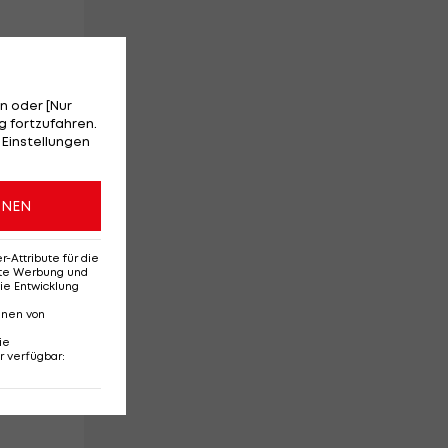
n oder [Nur
 fortzufahren.
 Einstellungen
ONEN
gl
Attribute für die
erte Werbung und
ie Entwicklung
nnen von
ie
r verfügbar
: