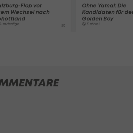
lzburg-Flop vor
Ohne Yamal: Die
ixem Wechsel nach
Kandidaten für de
chottland
Golden Boy
Bundesliga
Fußball
1
MMENTARE