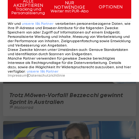
ALLE
NUR
AKZEPTIEREN
OPTIONEN
NOTWENDIGE
Tracking und
Weiter mit PUR-Abo
Personalisierung
Wir und
unsere
186
Partner
verarbeiten personenbezogene Daten, wie
Ihre IP-Adresse und Browser-Attribute für die folgenden Zwecke
:
Speichern von oder Zugriff auf Informationen auf einem Endgerät;
Personalisierte Werbung und Inhalte, Messung von Werbeleistung und
der Performance von Inhalten, Zielgruppenforschung sowie Entwicklung
und Verbesserung von Angeboten
.
Diese Zwecke können unter Umständen auch
:
Genaue Standortdaten
und Identifikation durch Scannen von Endgeräten
.
Manche Partner verwenden für gewisse Zwecke berechtigtes
Interesse als Rechtsgrundlage für die Datenverarbeitung. Details
dazu, sowie die Möglichkeit Ihr Widerspruchsrecht auszuüben, sind hier
verfügbar
:
unsere
186
Partner
Impressum
|
Datenschutzrichtlinie
Trotz Möwen-Vorfall! Bezzecchi gewinnt
Sprint in Australien
Motorrad