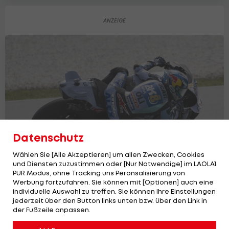
Datenschutz
Wählen Sie [Alle Akzeptieren] um allen Zwecken, Cookies
und Diensten zuzustimmen oder [Nur Notwendige] im LAOLA1
PUR Modus, ohne Tracking uns Peronsalisierung von
Werbung fortzufahren. Sie können mit [Optionen] auch eine
individuelle Auswahl zu treffen. Sie können Ihre Einstellungen
MotoGP: KTM-Pilot verpasst Sprint-Sieg
jederzeit über den Button links unten bzw. über den Link in
der Fußzeile anpassen.
in Portimao nur knapp
Motorrad