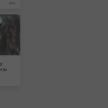
20
d
 in