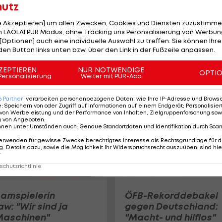
hutz
le Akzeptieren] um allen Zwecken, Cookies und Diensten zuzustimme
 LAOLA1 PUR Modus, ohne Tracking uns Peronsalisierung von Werbung
Diese ÖFB-Frauen
[Optionen] auch eine individuelle Auswahl zu treffen. Sie können Ihre
starten in die WM-
den Button links unten bzw. über den Link in der Fußzeile anpassen.
Qualifikation
ÖFB-Team
ZEPTIEREN
NUR NOTWENDIGE
OPTI
Personalisierung
Weiter mit PUR-Abo
6
Partner
verarbeiten personenbezogene Daten, wie Ihre IP-Adresse und Browser-
e
:
Speichern von oder Zugriff auf Informationen auf einem Endgerät; Personalisi
von Werbeleistung und der Performance von Inhalten, Zielgruppenforschung sow
g von Angeboten
.
nnen unter Umständen auch
:
Genaue Standortdaten und Identifikation durch Sca
erwenden für gewisse Zwecke berechtigtes Interesse als Rechtsgrundlage für d
. Details dazu, sowie die Möglichkeit Ihr Widerspruchsrecht auszuüben, sind hie
r
chutzrichtlinie
amspielerin
ÖFB-Rekorddebakel
w: "Wir sind ja
gegen Deutschland:
Maschinen"
"Macht- und hilflos"