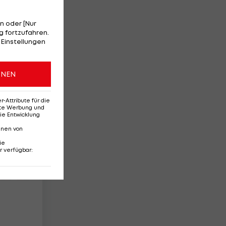
n oder [Nur
 fortzufahren.
 Einstellungen
ONEN
Attribute für die
erte Werbung und
ie Entwicklung
nnen von
ie
r verfügbar
: