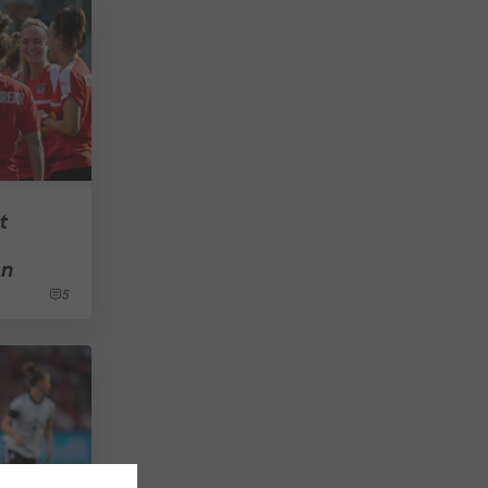
t
en
5