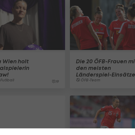
a Wien holt
Die 20 ÖFB-Frauen mi
alspielerin
den meisten
aw!
Länderspiel-Einsätz
Fußball
ÖFB-Team
19