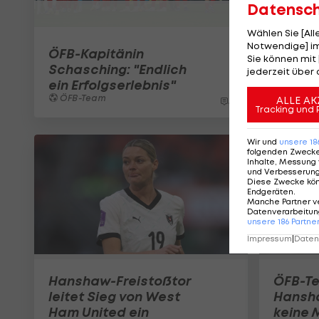
Datensc
Wählen Sie [Al
Notwendige] im
ÖFB-Kapitänin
Sie können mit 
Schasching: "Endlich
jederzeit über 
ein Erfolgserlebnis"
ÖFB-Team
ALLE AK
5
Tracking und 
Wir und
unsere
18
folgenden Zweck
Inhalte, Messung 
und Verbesserun
Diese Zwecke kö
Endgeräten
.
Manche Partner v
Datenverarbeitung
unsere
186
Partne
Impressum
|
Datens
Hanshaw-Freistoßtor
ÖFB-Te
leitet Sieg von West
Hansha
Ham United ein
keine 