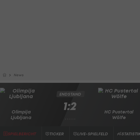
News
ENDSTAND
1:2
Olimpija
HC Pustertal
Ljubljana
Wölfe
, , , , , ,
SPIELBERICHT
TICKER
LIVE-SPIELFELD
STATISTI