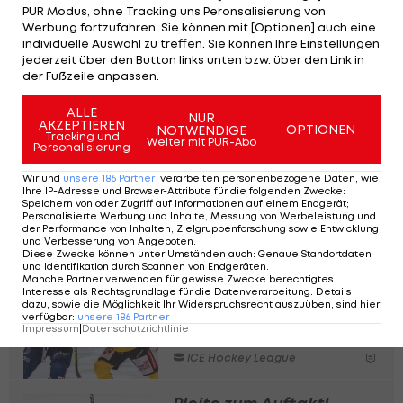
Bouramman die Brunecker zunächst mit einer
PUR Modus, ohne Tracking uns Peronsalisierung von
Werbung fortzufahren. Sie können mit [Optionen] auch eine
Zeitstrafe nach einem Beinstellen. Die Pustertaler
individuelle Auswahl zu treffen. Sie können Ihre Einstellungen
überstehen die Unterzahl allerdings und dürfen
jederzeit über den Button links unten bzw. über den Link in
der Fußzeile anpassen.
zwei Minuten später sogar über den Sieg jubeln.
ALLE
NUR
Daniel Glira versenkt nämlich die Scheibe per
AKZEPTIEREN
OPTIONEN
NOTWENDIGE
Tracking und
Weiter mit PUR-Abo
Blueliner zum 2:1 im Netz unter (65./GWG).
Personalisierung
Wir und
unsere
186
Partner
verarbeiten personenbezogene Daten, wie
Somit holt sich der HCP das Heimrecht und
Ihre IP-Adresse und Browser-Attribute für die folgenden Zwecke
:
Speichern von oder Zugriff auf Informationen auf einem Endgerät;
könnte bereits am kommenden Dienstag
(>>> im
Personalisierte Werbung und Inhalte, Messung von Werbeleistung und
der Performance von Inhalten, Zielgruppenforschung sowie Entwicklung
LIVE-Ticker ab 19:45 Uhr)
in die Playoffs einziehen.
und Verbesserung von Angeboten
.
Diese Zwecke können unter Umständen auch
:
Genaue Standortdaten
und Identifikation durch Scannen von Endgeräten
.
Manche Partner verwenden für gewisse Zwecke berechtigtes
Capitals gegen
Interesse als Rechtsgrundlage für die Datenverarbeitung. Details
Fehervar! Das sind die
dazu, sowie die Möglichkeit Ihr Widerspruchsrecht auszuüben, sind hier
verfügbar
:
unsere
186
Partner
Pre-Playoff-Paarungen
Impressum
|
Datenschutzrichtlinie
ICE Hockey League