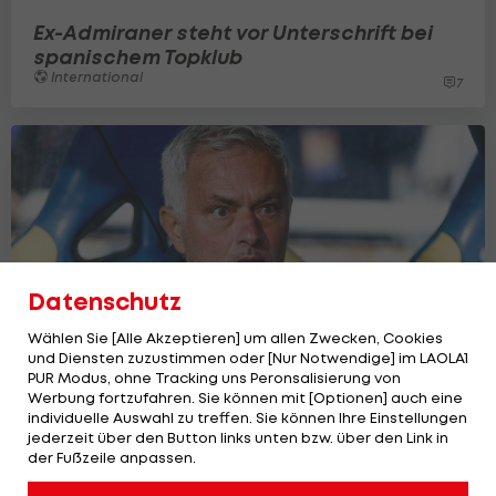
Ex-Admiraner steht vor Unterschrift bei
spanischem Topklub
International
7
Datenschutz
Wählen Sie [Alle Akzeptieren] um allen Zwecken, Cookies
und Diensten zuzustimmen oder [Nur Notwendige] im LAOLA1
PUR Modus, ohne Tracking uns Peronsalisierung von
Werbung fortzufahren. Sie können mit [Optionen] auch eine
individuelle Auswahl zu treffen. Sie können Ihre Einstellungen
Mourinho wünscht sich Ex-Admiraner für
jederzeit über den Button links unten bzw. über den Link in
Real Madrid
der Fußzeile anpassen.
La Liga
12