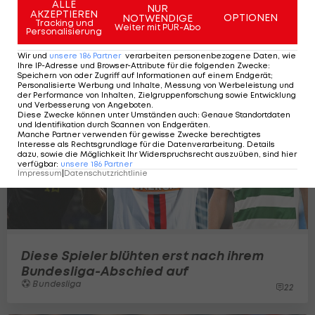
ALLE
NUR
AKZEPTIEREN
OPTIONEN
NOTWENDIGE
Tracking und
Weiter mit PUR-Abo
Personalisierung
Wir und
unsere
186
Partner
verarbeiten personenbezogene Daten, wie
Ihre IP-Adresse und Browser-Attribute für die folgenden Zwecke
:
Speichern von oder Zugriff auf Informationen auf einem Endgerät;
Personalisierte Werbung und Inhalte, Messung von Werbeleistung und
der Performance von Inhalten, Zielgruppenforschung sowie Entwicklung
und Verbesserung von Angeboten
.
Diese Zwecke können unter Umständen auch
:
Genaue Standortdaten
und Identifikation durch Scannen von Endgeräten
.
Manche Partner verwenden für gewisse Zwecke berechtigtes
Interesse als Rechtsgrundlage für die Datenverarbeitung. Details
dazu, sowie die Möglichkeit Ihr Widerspruchsrecht auszuüben, sind hier
verfügbar
:
unsere
186
Partner
Impressum
|
Datenschutzrichtlinie
Diese Spieler blühten erst nach ihrem
Bundesliga-Abschied auf
Bundesliga
22