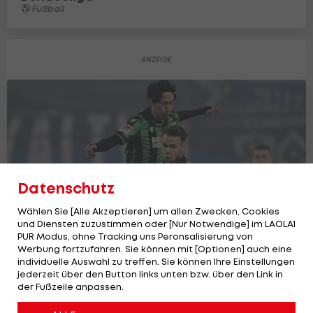
Fußball
Datenschutz
Wählen Sie [Alle Akzeptieren] um allen Zwecken, Cookies
und Diensten zuzustimmen oder [Nur Notwendige] im LAOLA1
PUR Modus, ohne Tracking uns Peronsalisierung von
Werbung fortzufahren. Sie können mit [Optionen] auch eine
individuelle Auswahl zu treffen. Sie können Ihre Einstellungen
Schaub-Erfolg mit Hannover im direkten
jederzeit über den Button links unten bzw. über den Link in
der Fußzeile anpassen.
Aufstiegsduell
International