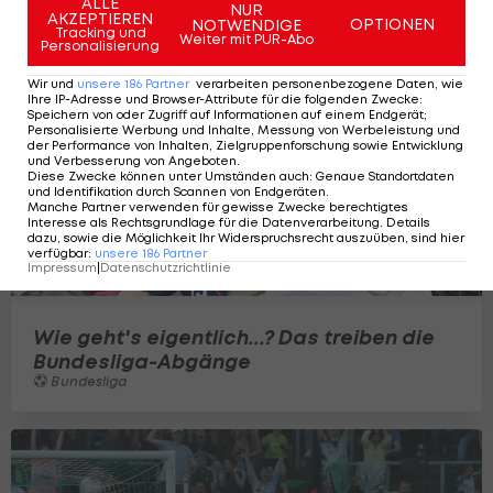
ALLE
NUR
AKZEPTIEREN
OPTIONEN
NOTWENDIGE
Tracking und
Weiter mit PUR-Abo
Personalisierung
Wir und
unsere
186
Partner
verarbeiten personenbezogene Daten, wie
Ihre IP-Adresse und Browser-Attribute für die folgenden Zwecke
:
Speichern von oder Zugriff auf Informationen auf einem Endgerät;
Personalisierte Werbung und Inhalte, Messung von Werbeleistung und
der Performance von Inhalten, Zielgruppenforschung sowie Entwicklung
und Verbesserung von Angeboten
.
Diese Zwecke können unter Umständen auch
:
Genaue Standortdaten
und Identifikation durch Scannen von Endgeräten
.
Manche Partner verwenden für gewisse Zwecke berechtigtes
Interesse als Rechtsgrundlage für die Datenverarbeitung. Details
dazu, sowie die Möglichkeit Ihr Widerspruchsrecht auszuüben, sind hier
verfügbar
:
unsere
186
Partner
Impressum
|
Datenschutzrichtlinie
Wie geht's eigentlich...? Das treiben die
Bundesliga-Abgänge
Bundesliga