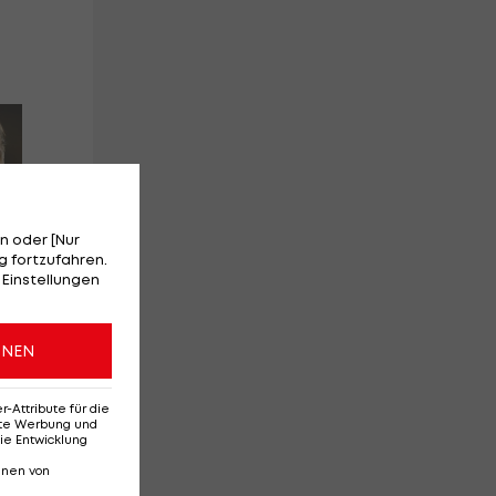
Nach acht Monaten:
Oh
ÖSV-Speed-Ass ist
ge
zurück auf Schnee
au
n oder [Nur
 fortzufahren.
 Einstellungen
f
ONEN
Ski Alpin
Bu
Attribute für die
erte Werbung und
ie Entwicklung
nnen von