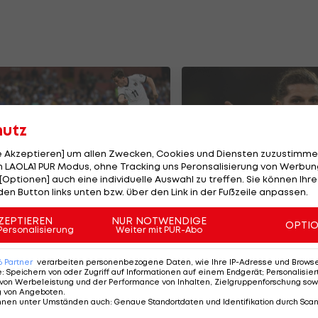
hutz
le Akzeptieren] um allen Zwecken, Cookies und Diensten zuzustimme
 LAOLA1 PUR Modus, ohne Tracking uns Peronsalisierung von Werbung
[Optionen] auch eine individuelle Auswahl zu treffen. Sie können Ihre
den Button links unten bzw. über den Link in der Fußzeile anpassen.
atchworn-Trikot von
Sabitzer "heiß" au
ichael Gregoritsch
Duell mit Ex-Klub
ZEPTIEREN
NUR NOTWENDIGE
OPTI
Personalisierung
Weiter mit PUR-Abo
steigern
rbände
Deutsche Bundesliga
1
6
Partner
verarbeiten personenbezogene Daten, wie Ihre IP-Adresse und Browser-
e
:
Speichern von oder Zugriff auf Informationen auf einem Endgerät; Personalisi
von Werbeleistung und der Performance von Inhalten, Zielgruppenforschung sow
g von Angeboten
.
nnen unter Umständen auch
:
Genaue Standortdaten und Identifikation durch Sca