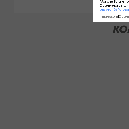
Manche Partner v
Datenverarbeitung
unsere
186
Partne
Impressum
|
Datens
KO