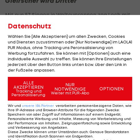
Gleirscher wird Dritter
Mit nun 57 Siegen in Weltcuprennen zog Loch mit
Rekordhalter Armin Zöggeler gleich, der Italiener
Datenschutz
hat aber zehn Gesamtweltcupsiege gelandet.
Wählen Sie [Alle Akzeptieren] um allen Zwecken, Cookies
Hinter dem Südtiroler Dominik Fischnaller belegte
und Diensten zuzustimmen oder [Nur Notwendige] im LAOLA1
PUR Modus, ohne Tracking uns Peronsalisierung von
das rot-weiß-rote Trio David und Nico Gleirscher
Werbung fortzufahren. Sie können mit [Optionen] auch eine
sowie Wolfgang Kindl die Ränge drei bis fünf.
individuelle Auswahl zu treffen. Sie können Ihre Einstellungen
jederzeit über den Button links unten bzw. über den Link in
Gesamt wurde Jonas Müller Zweiter, Nico
der Fußzeile anpassen.
Gleirscher Vierter, Kindl Fünfter und David
ALLE
NUR
Gleirscher Achter.
AKZEPTIEREN
OPTIONEN
NOTWENDIGE
Tracking und
Weiter mit PUR-Abo
Personalisierung
Steu/Kindl und
Wir und
unsere
186
Partner
verarbeiten personenbezogene Daten, wie
Ihre IP-Adresse und Browser-Attribute für die folgenden Zwecke
:
Egle/Kipp gewinnen
Speichern von oder Zugriff auf Informationen auf einem Endgerät;
Doppelsitzer-Weltcup-
Personalisierte Werbung und Inhalte, Messung von Werbeleistung und
der Performance von Inhalten, Zielgruppenforschung sowie Entwicklung
Finale
und Verbesserung von Angeboten
.
Winter-Mix
Diese Zwecke können unter Umständen auch
:
Genaue Standortdaten
und Identifikation durch Scannen von Endgeräten
.