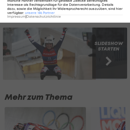
Manche Partner verwenden für gewisse Zwecke berechtigtes
Interesse als Rechtsgrundlage für die Datenverarbeitung. Details
dazu, sowie die Möglichkeit Ihr Widerspruchsrecht auszuüben, sind hier
Lisa Schulte: Wie Pippi Langstrumpf, nur
verfügbar
:
unsere
186
Partner
Impressum
|
Datenschutzrichtlinie
sehr viel schneller
SLIDESHOW
STARTEN
Mehr zum Thema