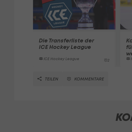
Die Transferliste der
Ka
ICE Hockey League
fü
w
ICE Hockey League
2
TEILEN
KOMMENTARE
KO