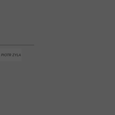
N Tulln: Medaillen-
each Volleyball Tour
Austria Salzburg zu
 Salzburg
PIOTR ZYLA
DAWID KUBACKI