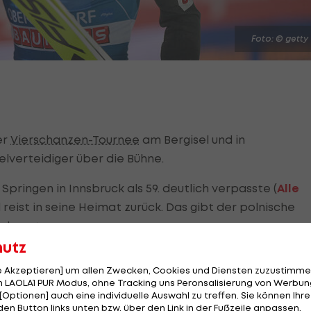
Foto: © getty
er
Vierschanzen-Tournee
am Bergisel und in
elverteidiger über die Bühne.
 Springen in Innsbruck als 59. deutlich verpasste (
Alle
d reist in seine Heimat zurück. Das gibt der polnische
ekannt.
hutz
s folgende Weltcup-Wochenenende in Bischofshofen. 
le Akzeptieren] um allen Zwecken, Cookies und Diensten zuzustimme
 9. Jänner folgt der Teambewerb. "Wir denken, er
 LAOLA1 PUR Modus, ohne Tracking uns Peronsalisierung von Werbung
lens Sportdirektor Adam Malysz.
[Optionen] auch eine individuelle Auswahl zu treffen. Sie können Ihre
den Button links unten bzw. über den Link in der Fußzeile anpassen.