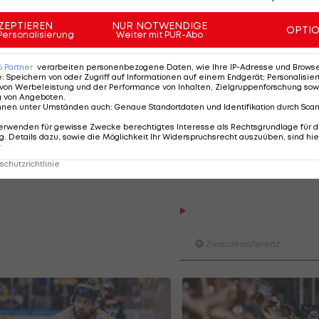
r noch dominierte, war schon in Oberstdorf (41.) und
ZEPTIEREN
NUR NOTWENDIGE
OPTI
s und ohne Weltcup-Punkte geblieben.
Personalisierung
Weiter mit PUR-Abo
iesem Winter allgemein zu kämpfen. Im Gesamtweltcup
6
Partner
verarbeiten personenbezogene Daten, wie Ihre IP-Adresse und Browser-
e
:
Speichern von oder Zugriff auf Informationen auf einem Endgerät; Personalisi
 27. und Dawid Kubacki auf Platz 37 liegen noch weiter
von Werbeleistung und der Performance von Inhalten, Zielgruppenforschung sow
g von Angeboten
.
s bester Pole auf Rang 22 klassiert.
nnen unter Umständen auch
:
Genaue Standortdaten und Identifikation durch Sca
erwenden für gewisse Zwecke berechtigtes Interesse als Rechtsgrundlage für d
. Details dazu, sowie die Möglichkeit Ihr Widerspruchsrecht auszuüben, sind hie
r
chutzrichtlinie
Der legendäre Durchmar
Tirol I #Zwarakonferenz Hi
Zwarakonferenz
Am Stammtisch bei Andy Ogr
Knett
Stammtisch