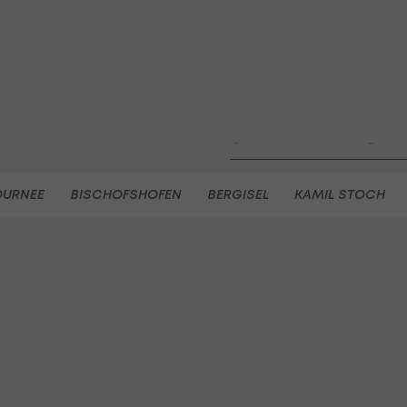
win2day Beach Tour PRO OPE
Entscheidung
Beachvolleyball - win2day B
Highlights: Neuzugang führt 
LigaZwa-Auftaktsieg
Fußball - ADMIRAL 2. Liga
FC Hertha Wels - SV Austria
OURNEE
BISCHOFSHOFEN
BERGISEL
KAMIL STOCH
Fußball - ADMIRAL 2. Liga