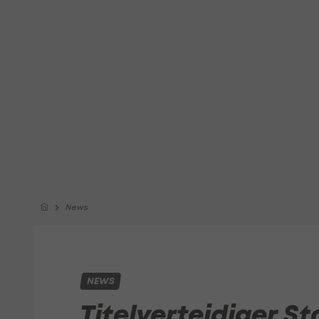
News
NEWS
Titelverteidiger St