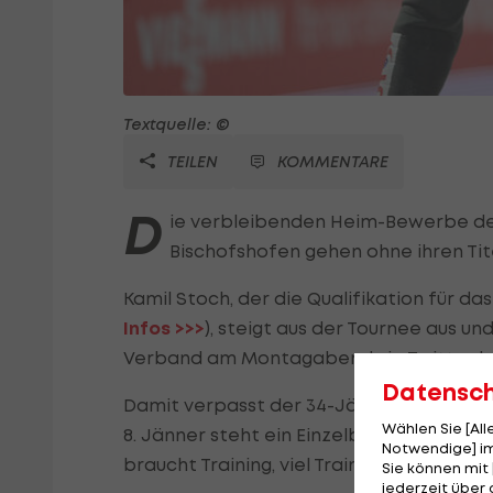
Textquelle: ©
TEILEN
KOMMENTARE
D
ie verbleibenden Heim-Bewerbe d
Bischofshofen gehen ohne ihren Tit
Kamil Stoch, der die Qualifikation für das
Infos >>>
), steigt aus der Tournee aus un
Verband am Montagabend via Twitter b
Datensc
Damit verpasst der 34-Jährige auch da
Wählen Sie [Al
8. Jänner steht ein Einzelbewerb an, am
Notwendige] im
braucht Training, viel Training", sagt Po
Sie können mit 
jederzeit über 