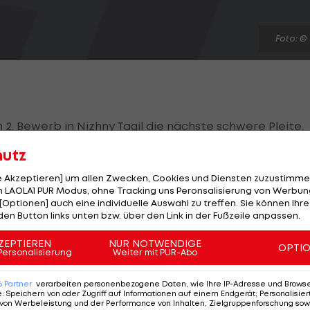
Foto: ©
m 2. Bewerb in Nizhny Tagil die nächste schwere Pleite.
hutz
ter noch um die Podestplätze mit, im 2. Durchgang fäll
er reichen nur zum 20. Endrang. Bester Österreicher wi
le Akzeptieren] um allen Zwecken, Cookies und Diensten zuzustimme
 LAOLA1 PUR Modus, ohne Tracking uns Peronsalisierung von Werbung
 holt als 28. noch Weltcuppunkte.
[Optionen] auch eine individuelle Auswahl zu treffen. Sie können Ihre
den Button links unten bzw. über den Link in der Fußzeile anpassen.
r Japaner setzt sich mit 132,5 und 133,5 Metern vor
it feiert er seinen dritten Saisonsieg. Das Podest
ZEPTIEREN
NUR NOTWENDIGE
OPTI
Personalisierung
Weiter mit PUR-Abo
6
Partner
verarbeiten personenbezogene Daten, wie Ihre IP-Adresse und Browser-
gner (43.) und
Gregor Schlierenzauer
(45.) scheitern
e
:
Speichern von oder Zugriff auf Informationen auf einem Endgerät; Personalisi
von Werbeleistung und der Performance von Inhalten, Zielgruppenforschung sow
 1. Durchgang.