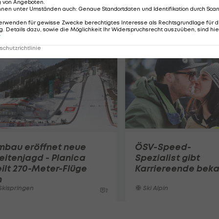
g von Angeboten
.
nnen unter Umständen auch
:
Genaue Standortdaten und Identifikation durch Sca
erwenden für gewisse Zwecke berechtigtes Interesse als Rechtsgrundlage für d
. Details dazu, sowie die Möglichkeit Ihr Widerspruchsrecht auszuüben, sind hie
r
chutzrichtlinie
mbau eröffnet neue
ÖSV-Speed-
itenjagd - Planica
Spezialist gibt
ilt 270-Meter-Flüge
Karriereende bek
n
kispringen
Ski Alpin
1