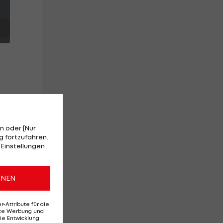
t
rd
n oder [Nur
 fortzufahren.
 Einstellungen
ONEN
Attribute für die
erte Werbung und
ie Entwicklung