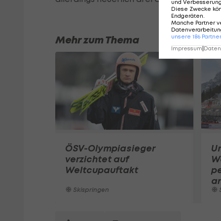
und Verbesserun
Diese Zwecke kö
Endgeräten
.
Manche Partner v
Datenverarbeitung
unsere
186
Partne
Mehr zum Thema
Impressum
|
Datens
ÖSV-Olympiasieger
U
verzichtet auf
We
Weltcupauftakt
pe
a
Skispringen
S