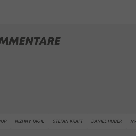
MMENTARE
CUP
NIZHNY TAGIL
STEFAN KRAFT
DANIEL HUBER
MA