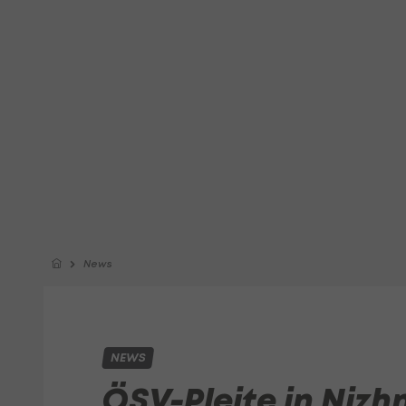
News
NEWS
ÖSV-Pleite in Nizhn