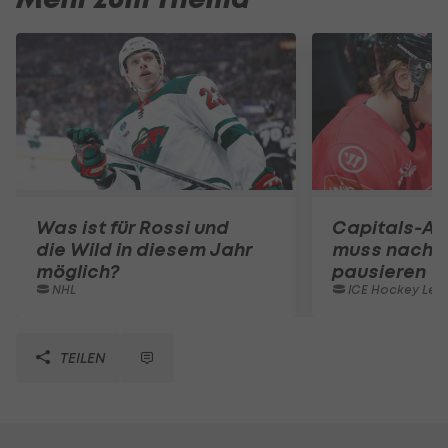
Was ist für Rossi und
Capitals-An
die Wild in diesem Jahr
muss nach O
möglich?
pausieren
NHL
ICE Hockey Lea
TEILEN