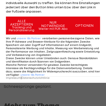
Grand-Prix des Kontinentalcups den siebenten
individuelle Auswahl zu treffen. Sie können Ihre Einstellungen
jederzeit über den Button links unten bzw. über den Link in
Startplatz für den ÖSV im Weltcup gesichert, den
der Fußzeile anpassen.
er nun selbst einnimmt.
ALLE
NUR
AKZEPTIEREN
"Philipp Aschenwald hat sich im Sommer mehr als
OPTIONEN
NOTWENDIGE
Tracking und
Weiter mit PUR-Abo
Personalisierung
empfohlen. Ich denke, dass wir mit unserer
Mannschaft mit viel Selbstvertrauen nach Wisla
Wir und
unsere
186
Partner
verarbeiten personenbezogene Daten, wie
Ihre IP-Adresse und Browser-Attribute für die folgenden Zwecke
:
reisen können. Jetzt bleibt noch rund ein Monat
Speichern von oder Zugriff auf Informationen auf einem Endgerät;
Personalisierte Werbung und Inhalte, Messung von Werbeleistung und
Zeit, um uns den Feinschliff für den Auftakt zu
der Performance von Inhalten, Zielgruppenforschung sowie Entwicklung
und Verbesserung von Angeboten
.
verpassen", sagt Felder in einer ÖSV-Aussendung.
Diese Zwecke können unter Umständen auch
:
Genaue Standortdaten
und Identifikation durch Scannen von Endgeräten
.
Manche Partner verwenden für gewisse Zwecke berechtigtes
Das Team absolviert kommende Woche ein
Interesse als Rechtsgrundlage für die Datenverarbeitung. Details
dazu, sowie die Möglichkeit Ihr Widerspruchsrecht auszuüben, sind hier
Training auf der Eisspur der Innsbrucker
verfügbar
:
unsere
186
Partner
Impressum
|
Datenschutzrichtlinie
Bergiselschanze. Danach sind in Falun die ersten
Schneesprünge geplant.
Mehr zum Thema