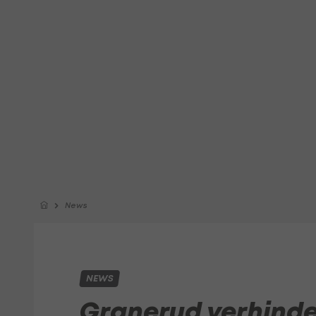
News
NEWS
Granerud verhinde