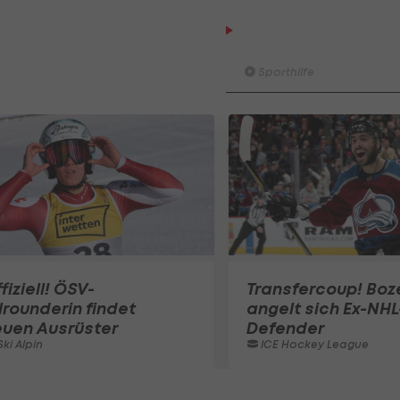
RAW - der Sporthilfe Pod
Episode 4 mit Eva Pinkeln
Sporthilfe
RAW - der Sporthilfe Podcas
Episode 3 mit Elina Stary
Sporthilfe
fiziell! ÖSV-
Transfercoup! Boz
lrounderin findet
angelt sich Ex-NHL
euen Ausrüster
Defender
ki Alpin
ICE Hockey League