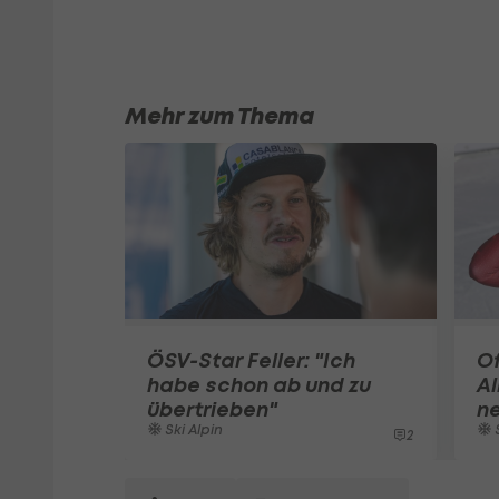
Mehr zum Thema
ÖSV-Star Feller: "Ich
Of
habe schon ab und zu
Al
übertrieben"
n
Ski Alpin
S
2