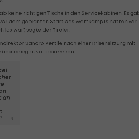
gab keine richtigen Tische in den Servicekabinen. Es ga
und vor dem geplanten Start des Wettkampfs hatten wir
 los war", sagte der Tiroler.
direktor Sandro Pertile nach einer Krisensitzung mit
erbesserungen vorgenommen.
cel
cher
te
an
t an
d
n
en