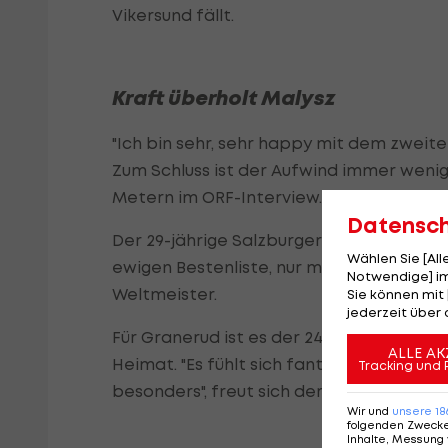
Vikersund fällt.
Kraft überholt Malysz
"Ich bin sehr, sehr happy mit dem zweiten
Zum Schluss ist der Aufwind immer wenige
Metern im ORF-Interview.
Datensc
Der 29-jährige Salzburger überholt mit 
Wählen Sie [Al
ewigen Bestenliste, nur mehr der Finne J
Notwendige] im
Weltmeister.
Sie können mit 
jederzeit über 
Für Granerud ist es der 24. Weltcup-Sieg,
ALLE AK
Heimat. "Es fühlt sich fantastisch an, end
Tracking und 
besonders", freut sich der 26-Jährige, der
Wir und
unsere
18
folgenden Zweck
Inhalte, Messung 