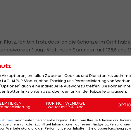
 Platz. Ich bin froh, dass ich die Schanze im Griff habe
r geworden", sagt Kraft nach Sprüngen auf 138,5 und 1
hutz
seinem 93. Podestplatz den Polen Adam Malysz in der
le Akzeptieren] um allen Zwecken, Cookies und Diensten zuzustimme
anne Ahonen (108) stand öfters am Stockerl als der Ex-
 LAOLA1 PUR Modus, ohne Tracking uns Peronsalisierung von Werbung
[Optionen] auch eine individuelle Auswahl zu treffen. Sie können Ihre
den Button links unten bzw. über den Link in der Fußzeile anpassen.
 der elfte in diesem Winter, der erste überhaupt in der
ZEPTIEREN
NUR NOTWENDIGE
OPTI
lich einmal in
Norwegen
gewonnen zu haben. Das ist s
Personalisierung
Weiter mit PUR-Abo
 Kraft im Finale mit 139,5 Metern noch überflügelte.
6
Partner
verarbeiten personenbezogene Daten, wie Ihre IP-Adresse und Browser-
e
:
Speichern von oder Zugriff auf Informationen auf einem Endgerät; Personalisi
von Werbeleistung und der Performance von Inhalten, Zielgruppenforschung sow