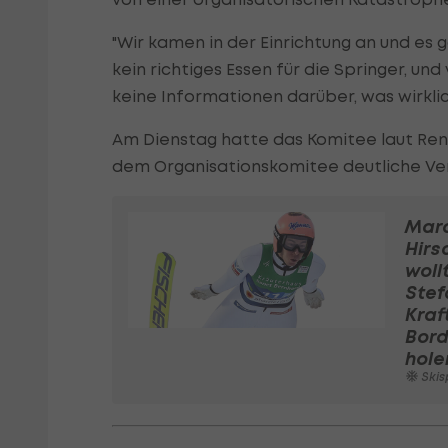
"Wir kamen in der Einrichtung an und es 
kein richtiges Essen für die Springer, 
keine Informationen darüber, was wirklich
Am Dienstag hatte das Komitee laut Renn
dem Organisationskomitee deutliche V
Mar
Hirs
woll
Stef
Kraf
Bor
hole
Skispring