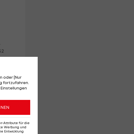
.
32
n oder [Nur
 fortzufahren.
 Einstellungen
ONEN
ehr
Attribute für die
erte Werbung und
ie Entwicklung