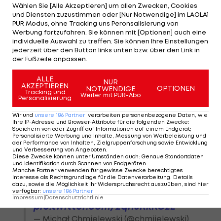
Wählen Sie [Alle Akzeptieren] um allen Zwecken, Cookies
Das Training und die Qualifikation am Donnerstag
und Diensten zuzustimmen oder [Nur Notwendige] im LAOLA1
gingen ohne Zwischenfälle über die Bühne. Für die
PUR Modus, ohne Tracking uns Peronsalisierung von
Werbung fortzufahren. Sie können mit [Optionen] auch eine
kommenden Tage ist für Planica jedoch
individuelle Auswahl zu treffen. Sie können Ihre Einstellungen
wechselhaftes Wetter vorausgesagt.
jederzeit über den Button links unten bzw. über den Link in
der Fußzeile anpassen.
ALLE
NUR
AKZEPTIEREN
OPTIONEN
NOTWENDIGE
Tracking und
Niestety. Najpierw Ernest Prislic
Weiter mit PUR-Abo
Personalisierung
leci na 249 metrów, a chwilę
Wir und
unsere
186
Partner
verarbeiten personenbezogene Daten, wie
później Taj Ekart koszmarnie
Ihre IP-Adresse und Browser-Attribute für die folgenden Zwecke
:
Speichern von oder Zugriff auf Informationen auf einem Endgerät;
upada na bulę. Gigantyczny
Personalisierte Werbung und Inhalte, Messung von Werbeleistung und
huk, obie narty złamane. Od
der Performance von Inhalten, Zielgruppenforschung sowie Entwicklung
und Verbesserung von Angeboten
.
kilku minut pracują medycy.
Diese Zwecke können unter Umständen auch
:
Genaue Standortdaten
und Identifikation durch Scannen von Endgeräten
.
Za dużo w tym roku upadków.
Manche Partner verwenden für gewisse Zwecke berechtigtes
Interesse als Rechtsgrundlage für die Datenverarbeitung. Details
Za dużo…
#skijumping
dazu, sowie die Möglichkeit Ihr Widerspruchsrecht auszuüben, sind hier
#Planica2023
verfügbar
:
unsere
186
Partner
Impressum
|
Datenschutzrichtlinie
pic.twitter.com/2qh5RkKGzL
— Michał Chmielewski (@chmiielewski)