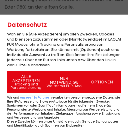
Eder (180) an der elften Stelle.
Der Bewerb war am Vormittag nach mehreren
Datenschutz
windbedingten Pausen und langem Warten vor
Schlussspringerin Prevc abgebrochen und neu
Wählen Sie [Alle Akzeptieren] um allen Zwecken, Cookies
und Diensten zuzustimmen oder [Nur Notwendige] im LAOLA1
angesetzt worden. Eder hatte da mit 202 und
PUR Modus, ohne Tracking uns Peronsalisierung von
auch zuvor im Probedurchgang mit 205,5 m als
Werbung fortzufahren. Sie können mit [Optionen] auch eine
individuelle Auswahl zu treffen. Sie können Ihre Einstellungen
erste Österreicherin die 200-m-Schallmauer
jederzeit über den Button links unten bzw. über den Link in
durchbrochen.
der Fußzeile anpassen.
ALLE
Prevc lag bei ihrem 20. Weltcuperfolg über 30
NUR
AKZEPTIEREN
OPTIONEN
NOTWENDIGE
Tracking und
Punkte vor Klinec. Die Doppelweltmeisterin hatte
Weiter mit PUR-Abo
Personalisierung
am Freitag im Training mit zweimal 236 m einen
Wir und
unsere
186
Partner
verarbeiten personenbezogene Daten, wie
neuen Weltrekord aufgestellt. Am Sonntag folgt
Ihre IP-Adresse und Browser-Attribute für die folgenden Zwecke
:
Speichern von oder Zugriff auf Informationen auf einem Endgerät;
noch ein Bewerb.
Personalisierte Werbung und Inhalte, Messung von Werbeleistung und
der Performance von Inhalten, Zielgruppenforschung sowie Entwicklung
und Verbesserung von Angeboten
.
Raw Air 2025 - Stand in der Gesamtwertung>>>
Diese Zwecke können unter Umständen auch
:
Genaue Standortdaten
und Identifikation durch Scannen von Endgeräten
.