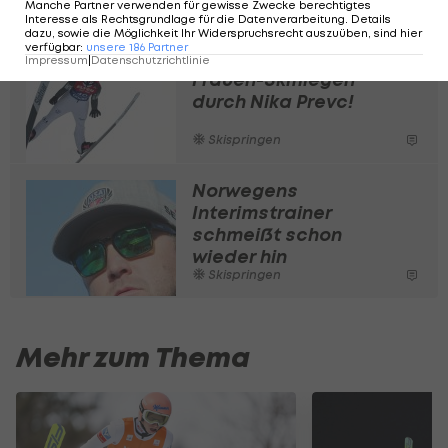
Manche Partner verwenden für gewisse Zwecke berechtigtes
Interesse als Rechtsgrundlage für die Datenverarbeitung. Details
dazu, sowie die Möglichkeit Ihr Widerspruchsrecht auszuüben, sind hier
verfügbar
:
unsere
186
Partner
Neuer Weltrekord im
Impressum
|
Datenschutzrichtlinie
Frauen-Skifliegen
durch Nika Prevc!
Skispringen
Norwegens
Interimstrainer
schmeißt schon
wieder hin
Skispringen
Mehr zum Thema