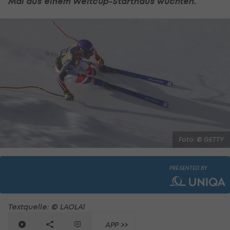
Mal aus einem Weltcup-Starthaus wuchten.
Foto: © GETTY
PRESENTED BY
Textquelle: © LAOLA1
APP >>