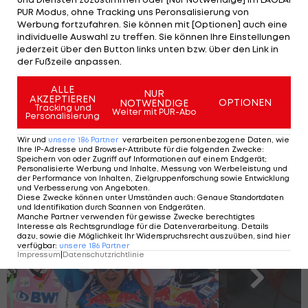
PUR Modus, ohne Tracking uns Peronsalisierung von
Caterina. Im Jahr 2015 eroberte er mit Bronze im
Werbung fortzufahren. Sie können mit [Optionen] auch eine
Super-G von Beaver Creek auch seine einzige WM-
individuelle Auswahl zu treffen. Sie können Ihre Einstellungen
jederzeit über den Button links unten bzw. über den Link in
Medaille.
der Fußzeile anpassen.
Mit aktuell 334 Weltcup-Einsätzen steht Theaux in
ALLE
NUR
AKZEPTIEREN
der ewigen Bestenliste in den Top-15.
Die Männer
OPTIONEN
NOTWENDIGE
Tracking und
Weiter mit PUR-Abo
Personalisierung
mit den meisten Weltcup-Rennen >>>
Wir und
unsere
186
Partner
verarbeiten personenbezogene Daten, wie
Ihre IP-Adresse und Browser-Attribute für die folgenden Zwecke
:
Die 10 ältesten Sieger der Skiweltcup-
Speichern von oder Zugriff auf Informationen auf einem Endgerät;
Personalisierte Werbung und Inhalte, Messung von Werbeleistung und
Geschichte
der Performance von Inhalten, Zielgruppenforschung sowie Entwicklung
und Verbesserung von Angeboten
.
Diese Zwecke können unter Umständen auch
:
Genaue Standortdaten
und Identifikation durch Scannen von Endgeräten
.
Manche Partner verwenden für gewisse Zwecke berechtigtes
Interesse als Rechtsgrundlage für die Datenverarbeitung. Details
SLIDESHOW
dazu, sowie die Möglichkeit Ihr Widerspruchsrecht auszuüben, sind hier
verfügbar
:
unsere
186
Partner
STARTEN
Impressum
|
Datenschutzrichtlinie