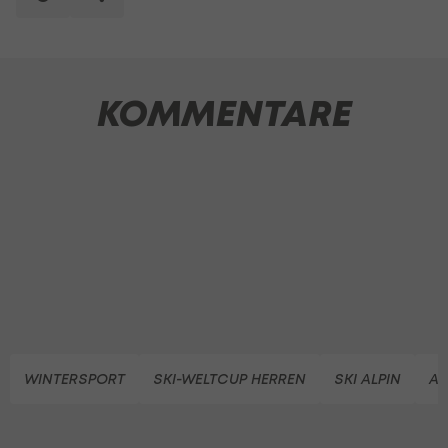
KOMMENTARE
WINTERSPORT
SKI-WELTCUP HERREN
SKI ALPIN
AL