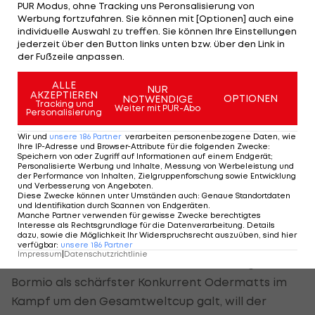
das letzte Hemd geben muss."
PUR Modus, ohne Tracking uns Peronsalisierung von
Werbung fortzufahren. Sie können mit [Optionen] auch eine
individuelle Auswahl zu treffen. Sie können Ihre Einstellungen
Neben dem beruhigenden Zeitvorsprung nach
jederzeit über den Button links unten bzw. über den Link in
den ersten rund 58 Fahrsekunden stellten die
der Fußzeile anpassen.
eigenen Fans, die das legendäre Zielstadion am
ALLE
NUR
Chuenisbärgli erneut zum beben brachten, für
AKZEPTIEREN
OPTIONEN
NOTWENDIGE
Tracking und
Weiter mit PUR-Abo
den 26-Jährigen ebenso einen entscheidenden
Personalisierung
Faktor für den wiederkehrenden Erfolg dar, wie
Wir und
unsere
186
Partner
verarbeiten personenbezogene Daten, wie
Ihre IP-Adresse und Browser-Attribute für die folgenden Zwecke
:
Odermatt weiter betont.
Speichern von oder Zugriff auf Informationen auf einem Endgerät;
Personalisierte Werbung und Inhalte, Messung von Werbeleistung und
der Performance von Inhalten, Zielgruppenforschung sowie Entwicklung
und Verbesserung von Angeboten
.
Odermatt sieht Gesamtweltcup nicht in
Diese Zwecke können unter Umständen auch
:
Genaue Standortdaten
und Identifikation durch Scannen von Endgeräten
.
trockenen Tüchern
Manche Partner verwenden für gewisse Zwecke berechtigtes
Interesse als Rechtsgrundlage für die Datenverarbeitung. Details
dazu, sowie die Möglichkeit Ihr Widerspruchsrecht auszuüben, sind hier
Trotz des Ausfalls von ÖSV-Ass
Marco Schwarz
,
verfügbar
:
unsere
186
Partner
Impressum
|
Datenschutzrichtlinie
der bis zu seiner schweren Knieverletzung in
Bormio als schärfster Konkurrent Odermatts im
Kampf um den Gesamtweltcup galt, will der