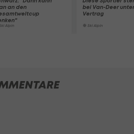
chwarz: "Dann kann
Diese Sportler st
an an den
bei Van-Deer unte
esamtweltcup
Vertrag
enken"
ki Alpin
Ski Alpin
MMENTARE