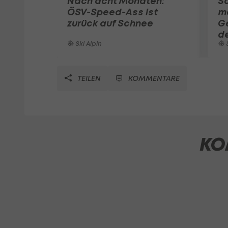
Nach acht Monaten:
S
ÖSV-Speed-Ass ist
m
zurück auf Schnee
G
d
Ski Alpin
S
TEILEN
KOMMENTARE
KO