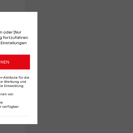
n oder [Nur
 fortzufahren.
 Einstellungen
ONEN
e-
Attribute für die
erte Werbung und
er
ie Entwicklung
nnen von
ie
r verfügbar
:
an