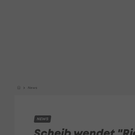
News
NEWS
Scheib wendet "Ri