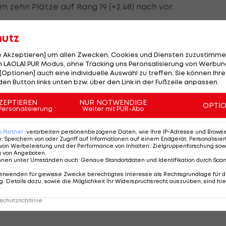
um zehn Plätze auf Rang 19 (+2,48) nach vor.
hutz
le Akzeptieren] um allen Zwecken, Cookies und Diensten zuzustimme
 LAOLA1 PUR Modus, ohne Tracking uns Peronsalisierung von Werbung
[Optionen] auch eine individuelle Auswahl zu treffen. Sie können Ihre
den Button links unten bzw. über den Link in der Fußzeile anpassen.
n 92. Weltcup-Sieg.
Bestenliste>>>
ZEPTIEREN
NUR NOTWENDIGE
OPTI
Personalisierung
Weiter mit PUR-Abo
 Durchgang in einer eigenen Liga und verteidigt ihre
mphiert 0,38 Sekunden vor
Federica Brignone
(ITA), Doubl
6
Partner
verarbeiten personenbezogene Daten, wie Ihre IP-Adresse und Browser-
e
:
Speichern von oder Zugriff auf Informationen auf einem Endgerät; Personalisi
iffrin ist es der vierte Saisonsieg und der erste in dies
von Werbeleistung und der Performance von Inhalten, Zielgruppenforschung sow
g von Angeboten
.
nnen unter Umständen auch
:
Genaue Standortdaten und Identifikation durch Sca
erwenden für gewisse Zwecke berechtigtes Interesse als Rechtsgrundlage für d
ra Hector (+0,45)
. Details dazu, sowie die Möglichkeit Ihr Widerspruchsrecht auszuüben, sind hie
r
echs das Rote Trikot für die Führende im RTL-Weltcup 
chutzrichtlinie