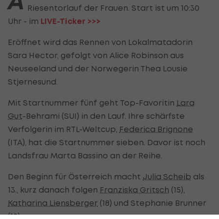
A
Riesentorlauf der Frauen. Start ist um 10:30
Uhr - im
LIVE-Ticker >>>
Eröffnet wird das Rennen von Lokalmatadorin
Sara Hector, gefolgt von Alice Robinson aus
Neuseeland und der Norwegerin Thea Lousie
Stjernesund.
Mit Startnummer fünf geht Top-Favoritin
Lara
Gut
-Behrami (SUI) in den Lauf. Ihre schärfste
Verfolgerin im RTL-Weltcup,
Federica Brignone
(ITA), hat die Startnummer sieben. Davor ist noch
Landsfrau Marta Bassino an der Reihe.
Den Beginn für Österreich macht
Julia Scheib
als
13., kurz danach folgen
Franziska Gritsch
(15),
Katharina Liensberger
(18) und Stephanie Brunner
(19).