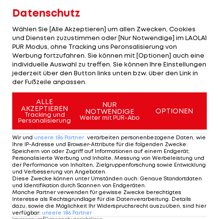
Datenschutz
Weiter hinten reihen sich
Ricarda Haaser
(22),
Wählen Sie [Alle Akzeptieren] um allen Zwecken, Cookies
Elisabeth Kappaurer (28), Elisa Mörzinger (44),
und Diensten zuzustimmen oder [Nur Notwendige] im LAOLA1
Katharina Truppe
(45), Lisa Hörhager (46) und zu
PUR Modus, ohne Tracking uns Peronsalisierung von
Werbung fortzufahren. Sie können mit [Optionen] auch eine
guter Letzt Viktoria Bürgler (47) ein.
individuelle Auswahl zu treffen. Sie können Ihre Einstellungen
jederzeit über den Button links unten bzw. über den Link in
Startliste des 1. Durchgangs >>>
der Fußzeile anpassen.
Am Sonntag geht es dann für die Frauen mit
ALLE
NUR
AKZEPTIEREN
OPTIONEN
NOTWENDIGE
einem Slalom weiter (1. Durchgang ab 10:30 Uhr im
Tracking und
Weiter mit PUR-Abo
Personalisierung
LIVE-Ticker >>>
).
Wir und
unsere
186
Partner
verarbeiten personenbezogene Daten, wie
Ihre IP-Adresse und Browser-Attribute für die folgenden Zwecke
:
Speichern von oder Zugriff auf Informationen auf einem Endgerät;
Die Startliste für den Riesenslalom in
Personalisierte Werbung und Inhalte, Messung von Werbeleistung und
der Performance von Inhalten, Zielgruppenforschung sowie Entwicklung
Aare:
und Verbesserung von Angeboten
.
Diese Zwecke können unter Umständen auch
:
Genaue Standortdaten
und Identifikation durch Scannen von Endgeräten
.
Manche Partner verwenden für gewisse Zwecke berechtigtes
Der Stand im RTL-Weltcup:
Interesse als Rechtsgrundlage für die Datenverarbeitung. Details
dazu, sowie die Möglichkeit Ihr Widerspruchsrecht auszuüben, sind hier
verfügbar
:
unsere
186
Partner
Impressum
|
Datenschutzrichtlinie