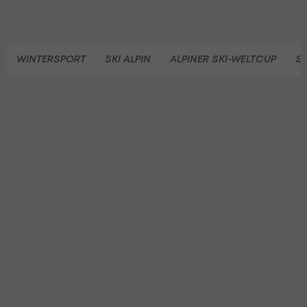
WINTERSPORT
SKI ALPIN
ALPINER SKI-WELTCUP
S