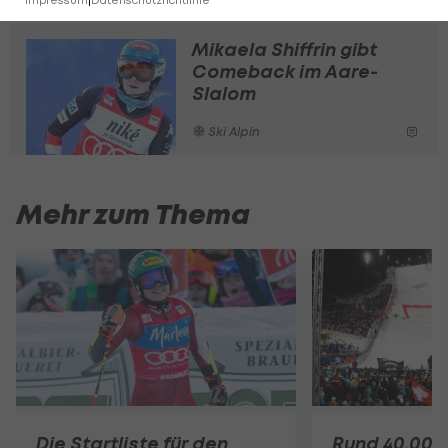
Mikaela Shiffrin gibt
Comeback im Aare-
Slalom
Ski Alpin
Mehr zum Thema
Die Startliste für den
Rund 40.000