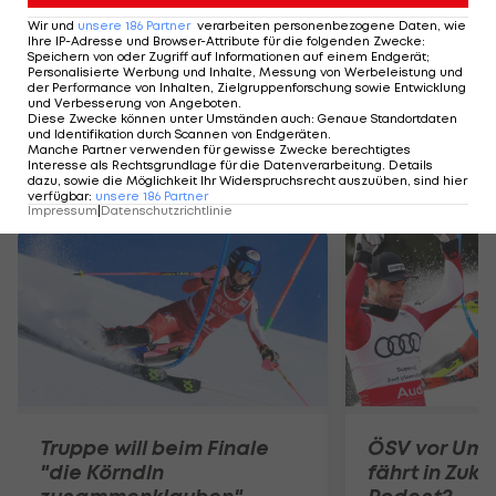
hat die 17.
Wir und
unsere
186
Partner
verarbeiten personenbezogene Daten, wie
Ihre IP-Adresse und Browser-Attribute für die folgenden Zwecke
:
Speichern von oder Zugriff auf Informationen auf einem Endgerät;
Personalisierte Werbung und Inhalte, Messung von Werbeleistung und
Die Startliste für den Frauen-Slalom in
der Performance von Inhalten, Zielgruppenforschung sowie Entwicklung
und Verbesserung von Angeboten
.
Hafjell:
Diese Zwecke können unter Umständen auch
:
Genaue Standortdaten
und Identifikation durch Scannen von Endgeräten
.
Manche Partner verwenden für gewisse Zwecke berechtigtes
Interesse als Rechtsgrundlage für die Datenverarbeitung. Details
dazu, sowie die Möglichkeit Ihr Widerspruchsrecht auszuüben, sind hier
Mehr zum Thema
verfügbar
:
unsere
186
Partner
Impressum
|
Datenschutzrichtlinie
Truppe will beim Finale
ÖSV vor Umb
"die Körndln
fährt in Zuku