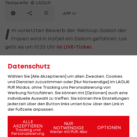
Textquelle: © LAOLA1
APP >>
I
m vorletzten Bewerb der Weltcup-Saison der
Frauen wird in Hafjell ein Slalom gefahren. Los
geht es um 10:30 Uhr
im LIVE-Ticker.
Truppe eröffnet den Slalom
Datenschutz
Wählen Sie [Alle Akzeptieren] um allen Zwecken, Cookies
Eröffnet wird das Rennen von einer
und Diensten zuzustimmen oder [Nur Notwendige] im LAOLA1
PUR Modus, ohne Tracking uns Peronsalisierung von
Österreicherin:
Katharina Truppe
hat die
Werbung fortzufahren. Sie können mit [Optionen] auch eine
Startnummer eins. Wendy Holdener hat die
individuelle Auswahl zu treffen. Sie können Ihre Einstellungen
jederzeit über den Button links unten bzw. über den Link in
Nummer zwei, auf sie folgen Lara Colturi und
der Fußzeile anpassen.
Emma Aicher.
Mikaela Shiffrin
startet als Sechste.
ALLE
NUR
Mit
Katharina Huber
hat die zweite Österreicherin
AKZEPTIEREN
OPTIONEN
NOTWENDIGE
Tracking und
Weiter mit PUR-Abo
am Start die Startnummer 13,
Katharina Gallhuber
Personalisierung