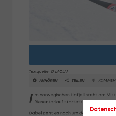
Textquelle: © LAOLA1
KOMMEN
ANHÖREN
TEILEN
I
m norwegischen Hafjell steht am Mitt
Riesentorlauf startet um 9:30 Uhr im
L
Datensc
Dabei geht es noch um den Gewinn der g