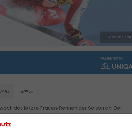
Foto: © GEPA
PRESENTED BY
TARE
APP >>
woch das letzte Frauen-Rennen der Saison an. Der
ive-Ticker>>>
hutz
roßen Kristallkugel für den Gesamtweltcup. Die US-