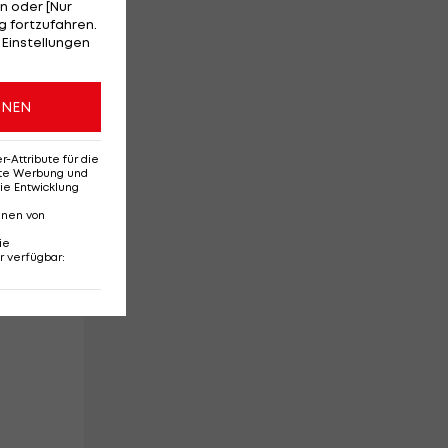
n oder [Nur
a
 fortzufahren.
 Einstellungen
ONEN
Attribute für die
,
erte Werbung und
ie Entwicklung
n,
nnen von
ie
r verfügbar
: