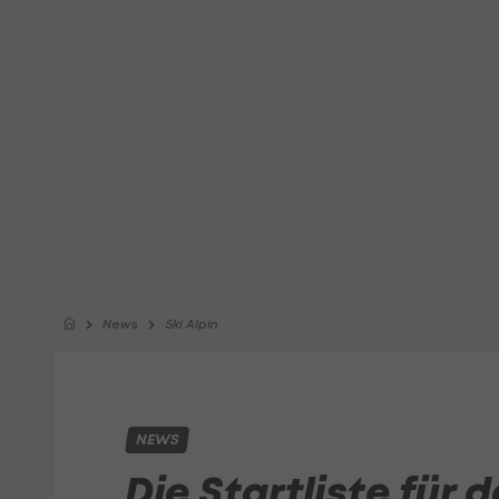
News
Ski Alpin
NEWS
Die Startliste für 