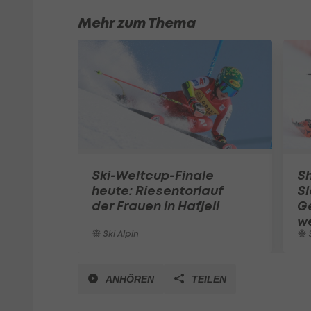
Mehr zum Thema
Ski-Weltcup-Finale
Sh
heute: Riesentorlauf
Sl
der Frauen in Hafjell
G
we
Ski Alpin
S
ANHÖREN
TEILEN