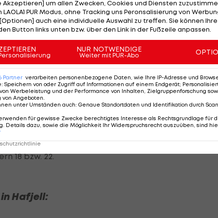
le Akzeptieren] um allen Zwecken, Cookies und Diensten zuzustimme
m Rennen 85 Punkte Vorsprung auf die Deutsche Emm
 LAOLA1 PUR Modus, ohne Tracking uns Peronsalisierung von Werbung
[Optionen] auch eine individuelle Auswahl zu treffen. Sie können Ihre
den Button links unten bzw. über den Link in der Fußzeile anpassen.
ZEPTIEREN
NUR NOTWENDIGE
OPTI
Personalisierung
Weiter mit PUR-Abo
6
Partner
verarbeiten personenbezogene Daten, wie Ihre IP-Adresse und Browser-
das Rennen eröffnen. Nach ihr folgen Thea Stjernesund
e
:
Speichern von oder Zugriff auf Informationen auf einem Endgerät; Personalisi
von Werbeleistung und der Performance von Inhalten, Zielgruppenforschung sow
Österreicherin geht
Julia Scheib
ins Rennen. Die Steireri
g von Angeboten
.
nnen unter Umständen auch
:
Genaue Standortdaten und Identifikation durch Sca
, kommt mit Nummer fünf.
erwenden für gewisse Zwecke berechtigtes Interesse als Rechtsgrundlage für d
. Details dazu, sowie die Möglichkeit Ihr Widerspruchsrecht auszuüben, sind hie
kanerinnen Paula Moltzan (6) und
Mikaela Shiffrin
(7).
r
 anderen beiden ÖSV-Fahrerinnen Stephanie Brunner
chutzrichtlinie
n 18 bzw. 22.
in Hafjell: