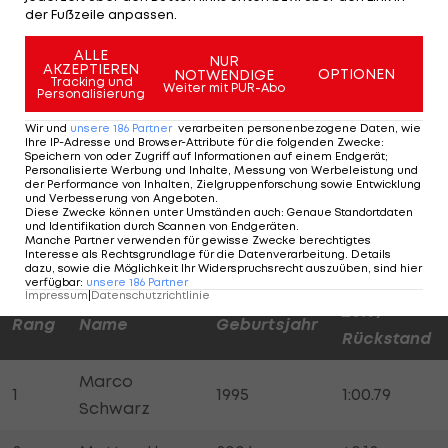
der Fußzeile anpassen.
Cornelia
5
1992
+1.18
ALLE
Huetter
NUR
AKZEPTIEREN
OPTIONEN
NOTWENDIGE
Tracking und
Weiter mit PUR-Abo
Personalisierung
Ariane
6
1995
+1.41
Raedler
Wir und
unsere
186
Partner
verarbeiten personenbezogene Daten, wie
Ihre IP-Adresse und Browser-Attribute für die folgenden Zwecke
:
Speichern von oder Zugriff auf Informationen auf einem Endgerät;
Personalisierte Werbung und Inhalte, Messung von Werbeleistung und
der Performance von Inhalten, Zielgruppenforschung sowie Entwicklung
und Verbesserung von Angeboten
.
Diese Zwecke können unter Umständen auch
:
Genaue Standortdaten
Super-G Männer:
und Identifikation durch Scannen von Endgeräten
.
Manche Partner verwenden für gewisse Zwecke berechtigtes
Interesse als Rechtsgrundlage für die Datenverarbeitung. Details
dazu, sowie die Möglichkeit Ihr Widerspruchsrecht auszuüben, sind hier
verfügbar
:
unsere
186
Partner
Impressum
|
Datenschutzrichtlinie
Zeit /
Rang
Name
Geburtsjahr
Rückstand
Marco
1
1995
1:00.79
Schwarz