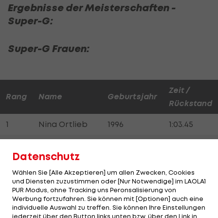
Ergebnisse der Meisterschaften -
Super-G:
Super-G Frauen:
Zeit /
Rang
Name
Geburtsjahr
Rückstand
1
Nina Ortlieb
1996
1:03.45
Stephanie
2
1994
+0.37
Datenschutz
Brunner
Wählen Sie [Alle Akzeptieren] um allen Zwecken, Cookies
Anna
und Diensten zuzustimmen oder [Nur Notwendige] im LAOLA1
3
2000
+0.44
PUR Modus, ohne Tracking uns Peronsalisierung von
Schilcher
Werbung fortzufahren. Sie können mit [Optionen] auch eine
individuelle Auswahl zu treffen. Sie können Ihre Einstellungen
4
Lena Wechner
2000
+1.15
jederzeit über den Button links unten bzw. über den Link in