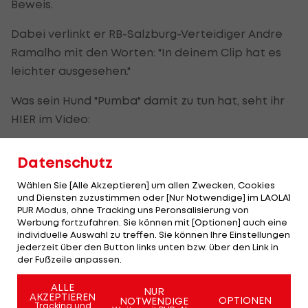
Beweis.
Dabei verlinkt er RB-Salzburg-Verteidiger Andre
Ramalho mit den Worten: "In deinem Clip hat es
leichter ausgesehen."
Was sein Hund "Pumba" damit zu tun hat, seht ihr
HIER im Video:
Datenschutz
Wählen Sie [Alle Akzeptieren] um allen Zwecken, Cookies
und Diensten zuzustimmen oder [Nur Notwendige] im LAOLA1
PUR Modus, ohne Tracking uns Peronsalisierung von
Werbung fortzufahren. Sie können mit [Optionen] auch eine
individuelle Auswahl zu treffen. Sie können Ihre Einstellungen
jederzeit über den Button links unten bzw. über den Link in
der Fußzeile anpassen.
ALLE
NUR
AKZEPTIEREN
OPTIONEN
NOTWENDIGE
Tracking und