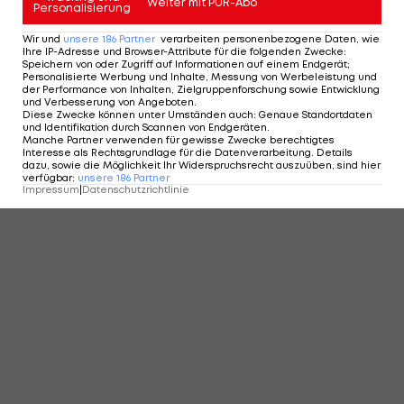
Weiter mit PUR-Abo
Personalisierung
Wir und
unsere
186
Partner
verarbeiten personenbezogene Daten, wie
Ihre IP-Adresse und Browser-Attribute für die folgenden Zwecke
:
Speichern von oder Zugriff auf Informationen auf einem Endgerät;
Personalisierte Werbung und Inhalte, Messung von Werbeleistung und
der Performance von Inhalten, Zielgruppenforschung sowie Entwicklung
und Verbesserung von Angeboten
.
Diese Zwecke können unter Umständen auch
:
Genaue Standortdaten
und Identifikation durch Scannen von Endgeräten
.
Manche Partner verwenden für gewisse Zwecke berechtigtes
Interesse als Rechtsgrundlage für die Datenverarbeitung. Details
dazu, sowie die Möglichkeit Ihr Widerspruchsrecht auszuüben, sind hier
verfügbar
:
unsere
186
Partner
Impressum
|
Datenschutzrichtlinie