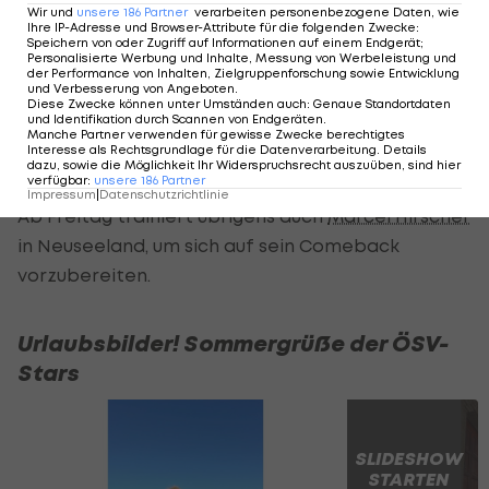
sportlichen Werdegang meines Vaters ist mir der
Wir und
unsere
186
Partner
verarbeiten personenbezogene Daten, wie
Ihre IP-Adresse und Browser-Attribute für die folgenden Zwecke
:
steinige Weg zum Weltcupsieg bewusst. Ich traue
Speichern von oder Zugriff auf Informationen auf einem Endgerät;
Personalisierte Werbung und Inhalte, Messung von Werbeleistung und
mir ebenfalls einen Sieg zu."
der Performance von Inhalten, Zielgruppenforschung sowie Entwicklung
und Verbesserung von Angeboten
.
Diese Zwecke können unter Umständen auch
:
Genaue Standortdaten
Vater Berni Gstrein gewann im Jänner 1988 den
und Identifikation durch Scannen von Endgeräten
.
Manche Partner verwenden für gewisse Zwecke berechtigtes
Weltcup-Slalom in Lienz und sicherte sich zudem
Interesse als Rechtsgrundlage für die Datenverarbeitung. Details
dazu, sowie die Möglichkeit Ihr Widerspruchsrecht auszuüben, sind hier
weitere fünf Podestpatzierungen.
verfügbar
:
unsere
186
Partner
Impressum
|
Datenschutzrichtlinie
Ab Freitag trainiert übrigens auch
Marcel Hirscher
in Neuseeland, um sich auf sein Comeback
vorzubereiten.
Urlaubsbilder! Sommergrüße der ÖSV-
Stars
SLIDESHOW
STARTEN