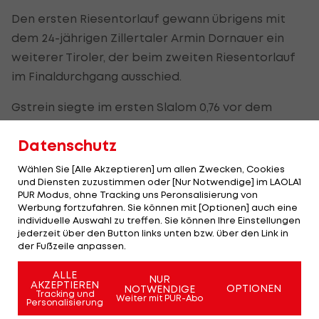
Den ersten Riesentorlauf gewann übrigens mit
dem 24-jährigen Zillertaler Armin Dornauer ein
weiterer Tiroler, der beim zweiten Riesentorlauf
im Finaldurchgang ausschied.
Gstrein siegte im ersten Slalom 0,76 vor dem
Australier Harry Hofman und verwies im zweiten
Datenschutz
Torlauf am Tag darauf den Deutschen Fynn-
Jorgen Tschan (+0,53) auf Platz zwei.
Wählen Sie [Alle Akzeptieren] um allen Zwecken, Cookies
und Diensten zuzustimmen oder [Nur Notwendige] im LAOLA1
Dornauer verbuchte nach seinem Ausfall im 1.
PUR Modus, ohne Tracking uns Peronsalisierung von
Werbung fortzufahren. Sie können mit [Optionen] auch eine
Slalom im 2. Rennen (+1,64) den 6. Rang.
individuelle Auswahl zu treffen. Sie können Ihre Einstellungen
jederzeit über den Button links unten bzw. über den Link in
Gstrein freut sich über die Siege und meint: "Es
der Fußzeile anpassen.
fühlt sich richtig gut an. Ich hoffe, ich kann mich in
ALLE
NUR
diese Richtung weiterentwickeln." Der Ötztaler
AKZEPTIEREN
OPTIONEN
NOTWENDIGE
Tracking und
Weiter mit PUR-Abo
zeigt jedenfalls Kämpferqualitäten: "Durch den
Personalisierung