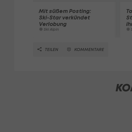
Mit süßem Posting:
To
Ski-Star verkündet
St
Verlobung
ih
Ski Alpin
S
TEILEN
KOMMENTARE
KO