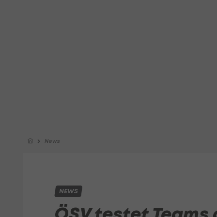
News
NEWS
ÖSV testet Teams 