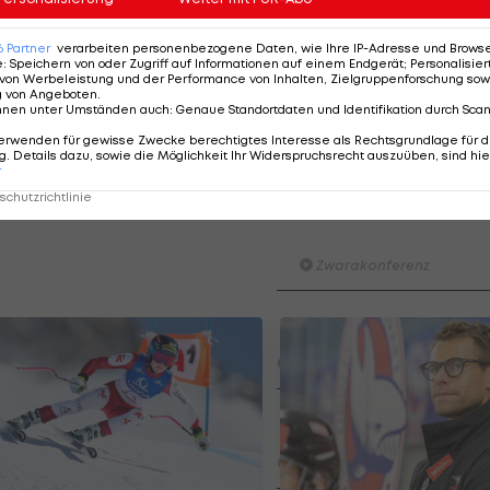
mpfstoff zur Verfügung steht. Der Radiosender Ö3 hat 
itenden ÖSV-Arzt Wolfgang Schobersberger über
6
Partner
verarbeiten personenbezogene Daten, wie Ihre IP-Adresse und Browser-
V berichtet.
e
:
Speichern von oder Zugriff auf Informationen auf einem Endgerät; Personalisi
von Werbeleistung und der Performance von Inhalten, Zielgruppenforschung sow
g von Angeboten
.
 Fall in der zweiten Abfahrtsgruppe der Herren vor de
nnen unter Umständen auch
:
Genaue Standortdaten und Identifikation durch Sca
erwenden für gewisse Zwecke berechtigtes Interesse als Rechtsgrundlage für d
. Details dazu, sowie die Möglichkeit Ihr Widerspruchsrecht auszuüben, sind hie
r
chutzrichtlinie
Der legendäre Durchmar
Tirol I #Zwarakonferenz Hi
Zwarakonferenz
Am Stammtisch bei Andy Ogr
Knett
Stammtisch
I schau a #LigaZWA - Die Hig
Runde)
I schau a LigaZWA