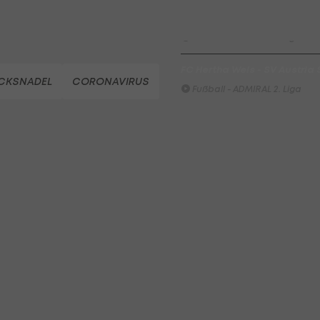
Highlights: Neuzugang führt 
LigaZwa-Auftaktsieg
Fußball - ADMIRAL 2. Liga
FC Hertha Wels - SV Austria
CKSNADEL
CORONAVIRUS
Fußball - ADMIRAL 2. Liga