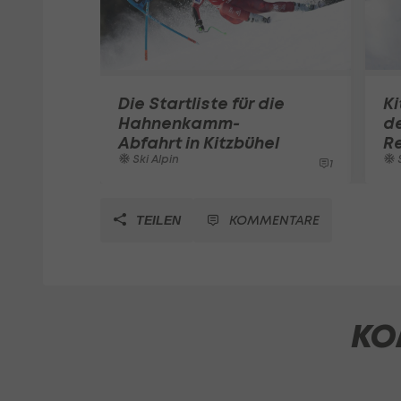
Die Startliste für die
Ki
Hahnenkamm-
d
Abfahrt in Kitzbühel
R
Ski Alpin
S
1
KOMMENTARE
TEILEN
KO