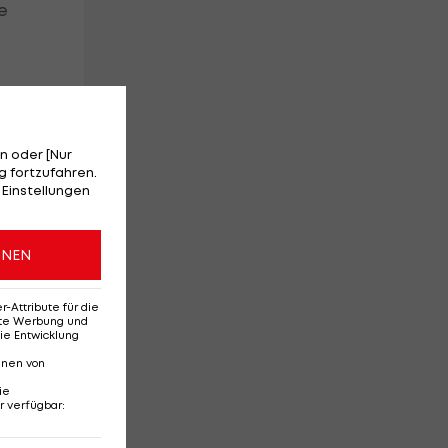
e
n oder [Nur
 fortzufahren.
 Einstellungen
ONEN
Attribute für die
erte Werbung und
ie Entwicklung
nnen von
ie
r verfügbar
: