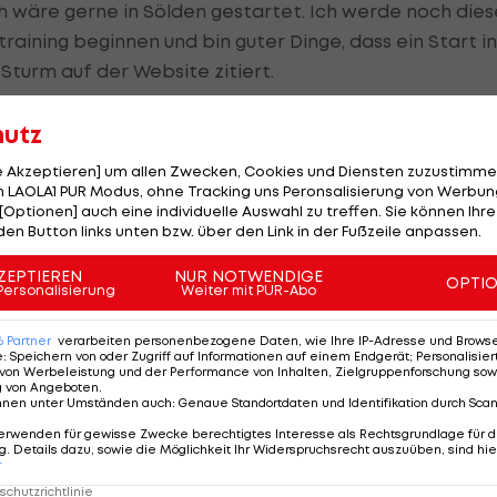
ich wäre gerne in Sölden gestartet. Ich werde noch dies
aining beginnen und bin guter Dinge, dass ein Start in
 Sturm auf der Website zitiert.
ach einer dreiwöchigen Pause, je ein Slalom in Levi
hutz
.
le Akzeptieren] um allen Zwecken, Cookies und Diensten zuzustimme
 LAOLA1 PUR Modus, ohne Tracking uns Peronsalisierung von Werbung
[Optionen] auch eine individuelle Auswahl zu treffen. Sie können Ihre
Abschied nach
den Button links unten bzw. über den Link in der Fußzeile anpassen.
elf Jahren: Petra
Kronberger
ZEPTIEREN
NUR NOTWENDIGE
OPTI
verlässt den ÖSV
Personalisierung
Weiter mit PUR-Abo
Ski Alpin
6
Partner
verarbeiten personenbezogene Daten, wie Ihre IP-Adresse und Browser-
e
:
Speichern von oder Zugriff auf Informationen auf einem Endgerät; Personalisi
von Werbeleistung und der Performance von Inhalten, Zielgruppenforschung sow
g von Angeboten
.
nnen unter Umständen auch
:
Genaue Standortdaten und Identifikation durch Sca
erwenden für gewisse Zwecke berechtigtes Interesse als Rechtsgrundlage für d
. Details dazu, sowie die Möglichkeit Ihr Widerspruchsrecht auszuüben, sind hie
r
chutzrichtlinie