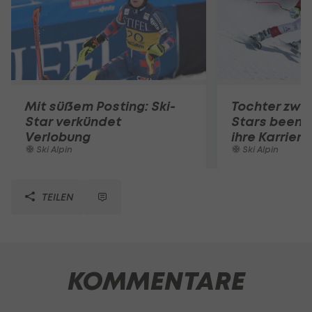
Mit süßem Posting: Ski-
Tochter zwei
Star verkündet
Stars beende
Verlobung
ihre Karriere
Ski Alpin
Ski Alpin
TEILEN
KOMMENTARE