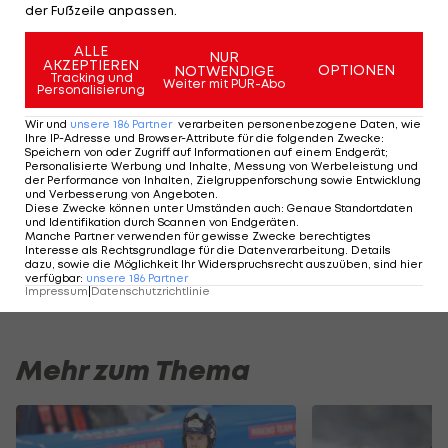
der Fußzeile anpassen.
im November 2018. Als bestes nationales Ergebnis
erreichte die Rußbacherin bei den
ALLE
NUR
AKZEPTIEREN
Österreichischen Meisterschaften in Saalbach
OPTIONEN
NOTWENDIGE
Tracking und
Weiter mit PUR-Abo
Personalisierung
2019 den dritten Platz im Slalom. Ihr bestes
Weltcupresultat erzielte Dygruber mit einem 23.
Wir und
unsere
186
Partner
verarbeiten personenbezogene Daten, wie
Ihre IP-Adresse und Browser-Attribute für die folgenden Zwecke
:
Platz im Slalom von Zagreb im Jänner 2019.
Speichern von oder Zugriff auf Informationen auf einem Endgerät;
Personalisierte Werbung und Inhalte, Messung von Werbeleistung und
der Performance von Inhalten, Zielgruppenforschung sowie Entwicklung
und Verbesserung von Angeboten
.
Diese Zwecke können unter Umständen auch
:
Genaue Standortdaten
Der legendäre Durchmarsch des FC
Am Stammtisch bei
und Identifikation durch Scannen von Endgeräten
.
Wacker Tirol I #Zwarakonferenz History
Christopher Knett
Manche Partner verwenden für gewisse Zwecke berechtigtes
Interesse als Rechtsgrundlage für die Datenverarbeitung. Details
Zwarakonferenz
Stammtisch
dazu, sowie die Möglichkeit Ihr Widerspruchsrecht auszuüben, sind hier
verfügbar
:
unsere
186
Partner
Impressum
|
Datenschutzrichtlinie
Mehr zum Thema