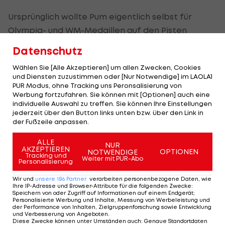
Ursprünglich wollte Pum eigentlich selbst für
Olympia- und WM-Medaillen auf den Pisten
sorgen, aufgrund mangelnder
Datenschutz
Trainingsmöglichkeiten blieb dieses Vorhaben
Wählen Sie [Alle Akzeptieren] um allen Zwecken, Cookies
jedoch nur ein Traum. Stattdessen konzentrierte
und Diensten zuzustimmen oder [Nur Notwendige] im LAOLA1
sich Pum auf die Ausbildung zum diplomierten
PUR Modus, ohne Tracking uns Peronsalisierung von
Werbung fortzufahren. Sie können mit [Optionen] auch eine
Sportlehrer sowie zum staatlich geprüften
individuelle Auswahl zu treffen. Sie können Ihre Einstellungen
Skilehrer und Fußball-Trainer. 1977 begann
jederzeit über den Button links unten bzw. über den Link in
der Fußzeile anpassen.
schließlich die ÖSV-Karriere, in der sich Pum vom
Konditionstrainer der Europacup-Herren bis hin
ALLE
NUR
AKZEPTIEREN
zum Marketing-Chef sowie zum erfolgreichen
OPTIONEN
NOTWENDIGE
Tracking und
Weiter mit PUR-Abo
Personalisierung
Alpinchef des Verbands hocharbeitete.
Wir und
unsere
186
Partner
verarbeiten personenbezogene Daten, wie
Einer der Schwerpunkte der Sitzung am
Ihre IP-Adresse und Browser-Attribute für die folgenden Zwecke
:
Speichern von oder Zugriff auf Informationen auf einem Endgerät;
Donnerstag geriet ob der Neuigkeiten in den
Personalisierte Werbung und Inhalte, Messung von Werbeleistung und
der Performance von Inhalten, Zielgruppenforschung sowie Entwicklung
Hintergrund: Denn es ging auch um eine
und Verbesserung von Angeboten
.
Diese Zwecke können unter Umständen auch
:
Genaue Standortdaten