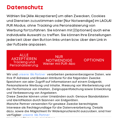
Verband zu verdanken.
Datenschutz
Besonders der neue Headcoach dürfte für Ginnis
Wählen Sie [Alle Akzeptieren] um allen Zwecken, Cookies
einen großen Schritt in die richtige Richtung
und Diensten zuzustimmen oder [Nur Notwendige] im LAOLA1
PUR Modus, ohne Tracking uns Peronsalisierung von
bedeuten: Magnus Andersson war zuletzt
Werbung fortzufahren. Sie können mit [Optionen] auch eine
Cheftrainer der us-amerikanischen
individuelle Auswahl zu treffen. Sie können Ihre Einstellungen
jederzeit über den Button links unten bzw. über den Link in
Technikerinnen.
der Fußzeile anpassen.
Allgemein, so erklärt Ginnis, sei das Umkrempeln
ALLE
NUR
AKZEPTIEREN
des Teams ein weiterer Schritt in Richtung mehr
OPTIONEN
NOTWENDIGE
Tracking und
Weiter mit PUR-Abo
Personalisierung
Professionalität. Dies insbesondere in Hinblick auf
die Weltmeisterschaften 2025 in Saalbach-
Wir und
unsere
186
Partner
verarbeiten personenbezogene Daten, wie
Ihre IP-Adresse und Browser-Attribute für die folgenden Zwecke
:
Hinterglemm und die Olympischen Spiele im Jahr
Speichern von oder Zugriff auf Informationen auf einem Endgerät;
Personalisierte Werbung und Inhalte, Messung von Werbeleistung und
darauf.
der Performance von Inhalten, Zielgruppenforschung sowie Entwicklung
und Verbesserung von Angeboten
.
Diese Zwecke können unter Umständen auch
:
Genaue Standortdaten
und Identifikation durch Scannen von Endgeräten
.
Schluss mit Urlaub! Das war der Sommer
Manche Partner verwenden für gewisse Zwecke berechtigtes
Interesse als Rechtsgrundlage für die Datenverarbeitung. Details
der Ski-Stars
dazu, sowie die Möglichkeit Ihr Widerspruchsrecht auszuüben, sind hier
verfügbar
:
unsere
186
Partner