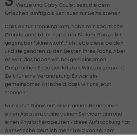
S
Vietze und Gaby Coulet sein, die dem
Griechen künftig als Betreuer zur Seite stehen.
Dass es zur Trennung kam, habe rein sportliche
Gründe gehabt, erklärte der Slalom-Spezialist
gegenüber "skinews.ch": "Ich liebe diese beiden
und sie gehören zu den Besten ihres Fachs. Aber
es war, das haben wir bei gemeinsamen
Gesprächen Ende des letzten Winters gemerkt,
Zeit für eine Veränderung. Es war ein
gemeinsamer Entscheid, dass wir uns jetzt
trennen."
Nun setzt Ginnis auf einen neuen Headcoach,
einen Assistenztrainer, einen Servicemann und
einen Physiotherapeuten - diese Aufstockung hat
der Grieche deutlich mehr Geld von seinem