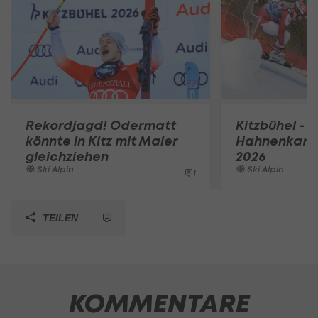
Rekordjagd! Odermatt
Kitzbühel - Z
könnte in Kitz mit Maier
Hahnenkam
gleichziehen
2026
Ski Alpin
Ski Alpin
1
TEILEN
KOMMENTARE