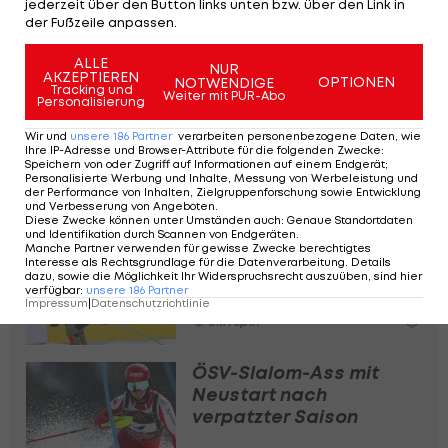
jederzeit über den Button links unten bzw. über den Link in
der Fußzeile anpassen.
Ein Beitrag geteilt von Stratton Mountain School (@smsalpine)
ALLE
NUR
AKZEPTIEREN
OPTIONEN
NOTWENDIGE
Tracking und
Weiter mit PUR-Abo
Personalisierung
Trennung nach sieben
Jahren: Veränderung bei
Wir und
unsere
186
Partner
verarbeiten personenbezogene Daten, wie
Liensberger
Ihre IP-Adresse und Browser-Attribute für die folgenden Zwecke
:
Speichern von oder Zugriff auf Informationen auf einem Endgerät;
Personalisierte Werbung und Inhalte, Messung von Werbeleistung und
Ski Alpin
der Performance von Inhalten, Zielgruppenforschung sowie Entwicklung
und Verbesserung von Angeboten
.
Diese Zwecke können unter Umständen auch
:
Genaue Standortdaten
und Identifikation durch Scannen von Endgeräten
.
FIS gibt Grünes Licht für
Manche Partner verwenden für gewisse Zwecke berechtigtes
Hirschers "Oranje"-
Interesse als Rechtsgrundlage für die Datenverarbeitung. Details
dazu, sowie die Möglichkeit Ihr Widerspruchsrecht auszuüben, sind hier
Abenteuer
verfügbar
:
unsere
186
Partner
Impressum
|
Datenschutzrichtlinie
Ski Alpin
ÖSV-Slalom-Ass mit
Neustart nach
verpatzter Saison