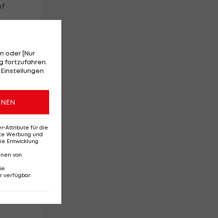
uf
n oder [Nur
 fortzufahren.
 Einstellungen
ONEN
Attribute für die
erte Werbung und
ie Entwicklung
nnen von
ie
r verfügbar
: