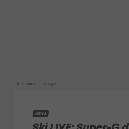
News
Ski Alpin
NEWS
Ski LIVE: Super-G d