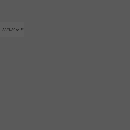
MIRJAM PUCHNER
ALICE ROBINSON