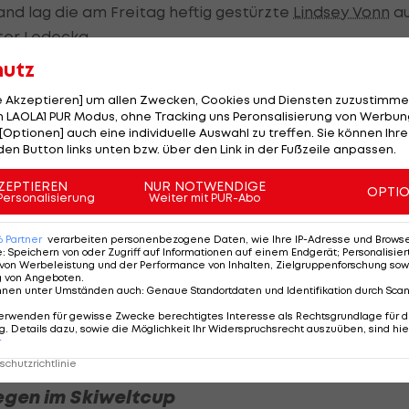
and lag die am Freitag heftig gestürzte
Lindsey Vonn
a
ter Ledecka
.
hutz
Österreicherin den neunten Rang. Mit Cornelie Hütter,
 es drei weitere ÖSV-Speedfahrerinnen in die Top 20.
le Akzeptieren] um allen Zwecken, Cookies und Diensten zuzustimme
 LAOLA1 PUR Modus, ohne Tracking uns Peronsalisierung von Werbung
[Optionen] auch eine individuelle Auswahl zu treffen. Sie können Ihre
den Button links unten bzw. über den Link in der Fußzeile anpassen.
ZEPTIEREN
NUR NOTWENDIGE
OPTI
Personalisierung
Weiter mit PUR-Abo
dsey
Hütter über Abbruch
6
Partner
verarbeiten personenbezogene Daten, wie Ihre IP-Adresse und Browser-
e
:
Speichern von oder Zugriff auf Informationen auf einem Endgerät; Personalisi
h zu
in Crans-Montana:
von Werbeleistung und der Performance von Inhalten, Zielgruppenforschung sow
"Verstehe ich nicht"
g von Angeboten
.
nnen unter Umständen auch
:
Genaue Standortdaten und Identifikation durch Sca
Ski Alpin
erwenden für gewisse Zwecke berechtigtes Interesse als Rechtsgrundlage für d
. Details dazu, sowie die Möglichkeit Ihr Widerspruchsrecht auszuüben, sind hie
r
chutzrichtlinie
iegen im Skiweltcup