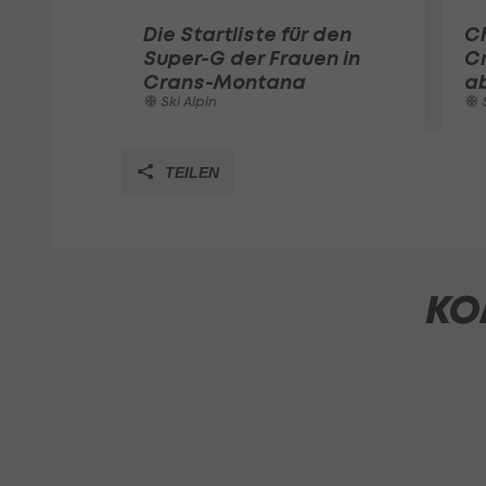
Die Startliste für den
C
Super-G der Frauen in
C
Crans-Montana
a
Ski Alpin
S
TEILEN
KO