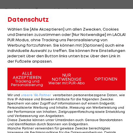
Zweitbeste Österreicherin wird am Sonntag
Valentina Rings-Wanner mit Rang sechs (+1,00 Sek.).
Datenschutz
Elena Riederer (15./+1,87 Sek.), Emma Amann
Wählen Sie [Alle Akzeptieren] um allen Zwecken, Cookies
(22./+2,24 Sek.) und Eva Schachner (23./+2,25 Sek.)
und Diensten zuzustimmen oder [Nur Notwendige] im LAOLA1
PUR Modus, ohne Tracking uns Peronsalisierung von
landen im geschlagenen Feld.
Werbung fortzufahren. Sie können mit [Optionen] auch eine
individuelle Auswahl zu treffen. Sie können Ihre Einstellungen
Der Super-G zählt auch zur Team-Kombination,
jederzeit über den Button links unten bzw. über den Link in
der Fußzeile anpassen.
die noch am Sonntag um 14:30 Uhr mit dem Slalom
abgeschlossen wird.
ALLE
NUR
AKZEPTIEREN
OPTIONEN
NOTWENDIGE
Tracking und
Die Abfahrten am Samstag mussten aufgrund des
Weiter mit PUR-Abo
Personalisierung
schlechten Wetters ersatzlos gestrichen werden.
Wir und
unsere
186
Partner
verarbeiten personenbezogene Daten, wie
Ihre IP-Adresse und Browser-Attribute für die folgenden Zwecke
:
Speichern von oder Zugriff auf Informationen auf einem Endgerät;
Medaillenspiegel der Alpinen Ski-Junioren-WM
Personalisierte Werbung und Inhalte, Messung von Werbeleistung und
2026 >>>
der Performance von Inhalten, Zielgruppenforschung sowie Entwicklung
und Verbesserung von Angeboten
.
Diese Zwecke können unter Umständen auch
:
Genaue Standortdaten
und Identifikation durch Scannen von Endgeräten
.
Das sind Österreichs
Manche Partner verwenden für gewisse Zwecke berechtigtes
Interesse als Rechtsgrundlage für die Datenverarbeitung. Details