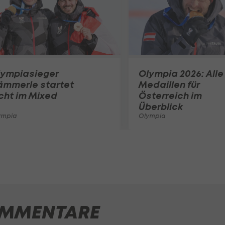
lympiasieger
Olympia 2026: Alle
ämmerle startet
Medaillen für
cht im Mixed
Österreich im
Überblick
ympia
Olympia
MMENTARE