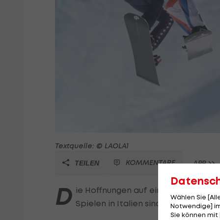
Textquelle: © LAOLA1
KOMMENTARE
APP >>
TEILEN
Datensc
D
ie Hoffnungen auf eine dritte Meda
Wählen Sie [Al
Spielen in Italien sind bereits im V
Notwendige] im
Sie können mit 