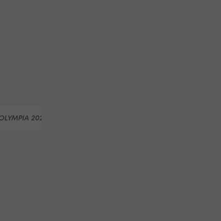
OLYMPIA 2026
SNOWBOARD - OLYMPIA 2026
JAKOB DUS