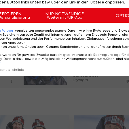
den Button links unten bzw. über den Link in der Fußzeile anpassen.
zwar als Führende in die Schlussgerade, der bereits im
n aber mitansehen, wie seine Partnerin noch von der
ZEPTIEREN
NUR NOTWENDIGE
OPTI
Personalisierung
Weiter mit PUR-Abo
Gold von Alessandro Hämmerle, der im Mixed erkrankt
6
Partner
verarbeiten personenbezogene Daten, wie Ihre IP-Adresse und Browser-
e
:
Speichern von oder Zugriff auf Informationen auf einem Endgerät; Personalisi
von Werbeleistung und der Performance von Inhalten, Zielgruppenforschung sow
g von Angeboten
.
nnen unter Umständen auch
:
Genaue Standortdaten und Identifikation durch Sca
Olympia 2026:
erwenden für gewisse Zwecke berechtigtes Interesse als Rechtsgrundlage für d
. Details dazu, sowie die Möglichkeit Ihr Widerspruchsrecht auszuüben, sind hie
Alle Medaillen
r
für Österreich im
chutzrichtlinie
Überblick
Olympia