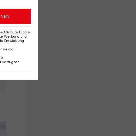
ONEN
Attribute für die
erte Werbung und
ie Entwicklung
nnen von
ie
r verfügbar
: