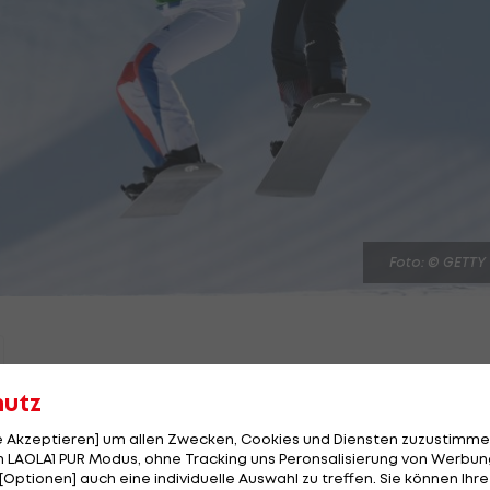
Foto: © GETTY
hutz
ille der ÖOC-
Snowboard
-Crosser bei den Olympischen
le Akzeptieren] um allen Zwecken, Cookies und Diensten zuzustimme
iertelfinale des Mixed-Bewerbs geplatzt.
 LAOLA1 PUR Modus, ohne Tracking uns Peronsalisierung von Werbung
[Optionen] auch eine individuelle Auswahl zu treffen. Sie können Ihre