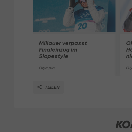
Millauer verpasst
O
Finaleinzug im
H
Slopestyle
ni
Olympia
Ol
TEILEN
KO